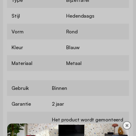
Stijl
Hedendaags
Vorm
Rond
Kleur
Blauw
Materiaal
Metaal
Gebruik
Binnen
Garantie
2 jaar
Het product wordt gemonteerd
✖
Montage
geleverd, in de originele
verpakking