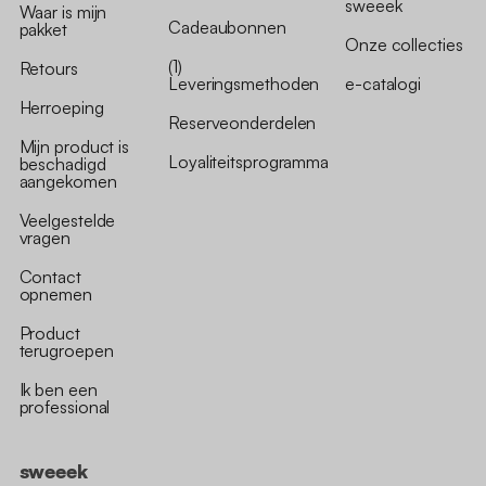
sweeek
Waar is mijn
Cadeaubonnen
pakket
Onze collecties
(1)
Retours
Leveringsmethoden
e-catalogi
Herroeping
Reserveonderdelen
Mijn product is
Loyaliteitsprogramma
beschadigd
aangekomen
Veelgestelde
vragen
Contact
opnemen
Product
terugroepen
Ik ben een
professional
sweeek