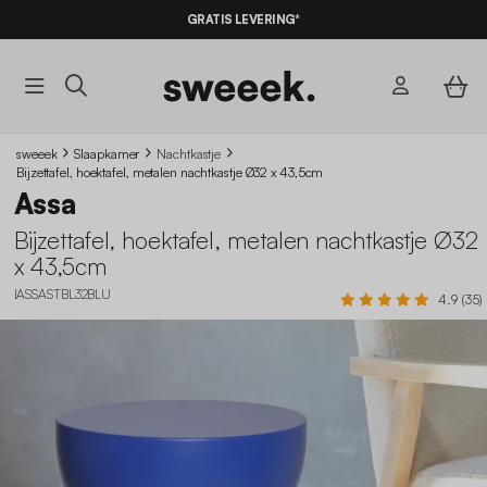
10% KORTING
OP DE
AANBIEDINGEN*
GRATIS LEVERING*
MET DE
CODE SUMMER10
sweeek
Slaapkamer
Nachtkastje
Bijzettafel, hoektafel, metalen nachtkastje Ø32 x 43,5cm
Assa
Bijzettafel, hoektafel, metalen nachtkastje Ø32
x 43,5cm
IASSASTBL32BLU
4.9 (35)