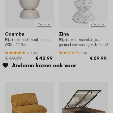
7 Varianten
2 Varianten
Coumba
Zina
Bijzettafel, nachtkastje metaal
Bijzettafeltje, nachtkastje van
Ø32 x 46,5cm
geëmailleerd staal, gevlekt motief
Ø33 x 47cm
4.7 (58)
2 (1)
€ 69,99
€ 48,99
€ 69,99
Anderen kozen ook voor