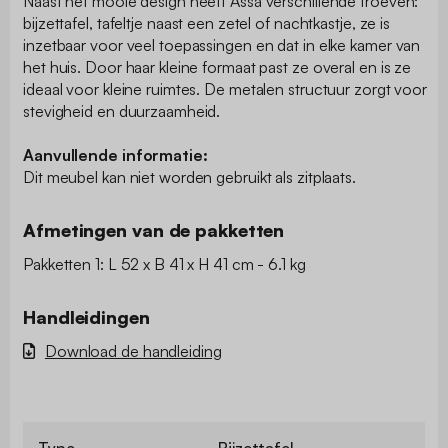
Naast het mooie design heeft Assa verschillende troeven:
bijzettafel, tafeltje naast een zetel of nachtkastje, ze is
inzetbaar voor veel toepassingen en dat in elke kamer van
het huis. Door haar kleine formaat past ze overal en is ze
ideaal voor kleine ruimtes. De metalen structuur zorgt voor
stevigheid en duurzaamheid.
Aanvullende informatie:
Dit meubel kan niet worden gebruikt als zitplaats.
Afmetingen van de pakketten
Pakketten 1: L 52 x B 41 x H 41 cm - 6.1 kg
Handleidingen
Download de handleiding
Type
Bijzettafel