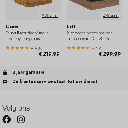
9 Varianten
2 Varianten
Cosy
Lift
Fauteuil met slaapfunctie
2-persoons opbergbed met
corduroy loungestoel
lattenbodem 140x190cm
houtdecor
4.4 (17)
4.3 (3)
€ 219,99
€ 299,99
2 jaar garantie
De klantenservice staat tot uw dienst
Volg ons