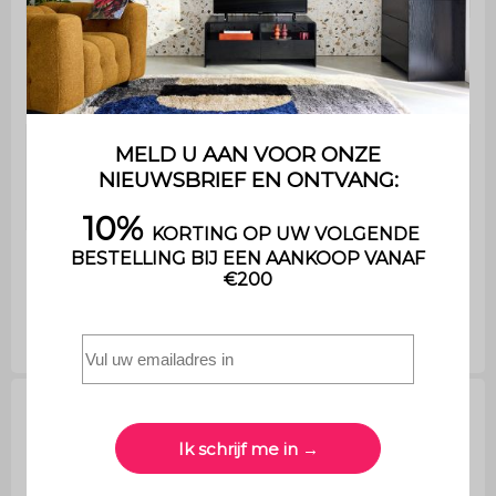
Afmetingen
van het
Ø32 x H 43,5cm
meubel
Maximaal
gewicht
75kg
ondersteund
Netto
4,3kg
gewicht
Repareerbaarheidscore, normen en
garanties