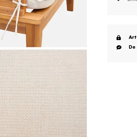
Art
De 