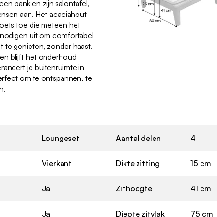
n bank en zijn salontafel,
 wensen aan. Het acaciahout
toets toe die meteen het
s nodigen uit om comfortabel
t te genieten, zonder haast.
n blijft het onderhoud
randert je buitenruimte in
perfect om te ontspannen, te
n.
Loungeset
Aantal delen
4
Vierkant
Dikte zitting
15 cm
Ja
Zithoogte
41 cm
Ja
Diepte zitvlak
75 cm