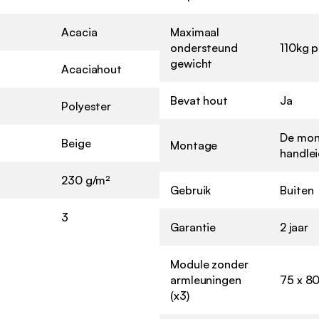
Acacia
Maximaal
ondersteund
110kg p
gewicht
Acaciahout
Bevat hout
Ja
Polyester
De mont
Beige
Montage
handle
230 g/m²
Gebruik
Buiten
3
Garantie
2 jaar
Module zonder
armleuningen
75 x 80
(x3)