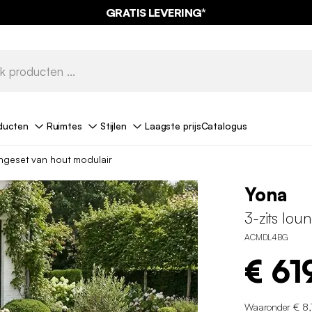
GRATIS LEVERING*
ducten
Ruimtes
Stijlen
Laagste prijs
Catalogus
ungeset van hout modulair
Yona
3-zits lou
ACMDL4BG
€ 61
Waaronder € 8,