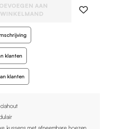
OEVOEGEN AAN
WINKELMAND
mschrijving
n klanten
an klanten
ciahout
ulair
ke kussens met afneembare hoezen