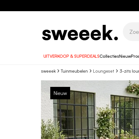
UITVERKOOP & SUPERDEALS
Collecties
Nieuw
Pro
sweeek
Tuinmeubelen
Loungeset
3-zits lo
Nieuw