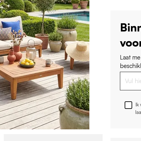
Bin
voo
Laat me
beschikb
Ik
la