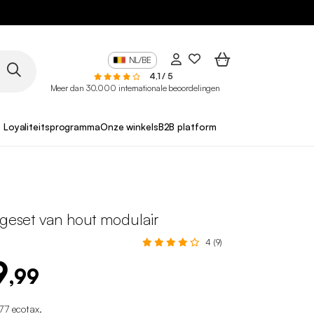
NL/BE
4,1 / 5
Meer dan 30.000 internationale beoordelingen
Loyaliteitsprogramma
Onze winkels
B2B platform
ngeset van hout modulair
4 (9)
9
,99
77 ecotax
.