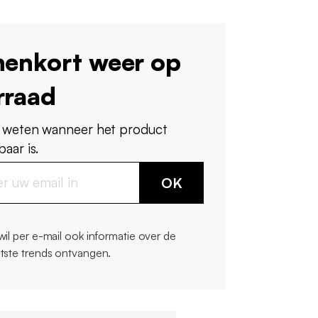
nenkort weer op
rraad
 weten wanneer het product
aar is.
OK
 wil per e-mail ook informatie over de
atste trends ontvangen.