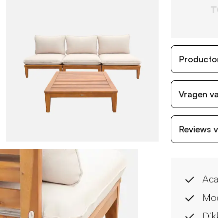
T
Producto
Vragen va
Reviews v
Aca
Mod
Dik