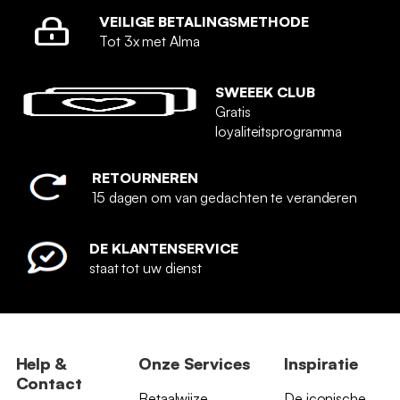
VEILIGE BETALINGSMETHODE
Tot 3x met Alma
SWEEEK CLUB
Gratis
loyaliteitsprogramma
RETOURNEREN
15 dagen om van gedachten te veranderen
DE KLANTENSERVICE
staat tot uw dienst
Help &
Onze Services
Inspiratie
Contact
Betaalwijze
De iconische