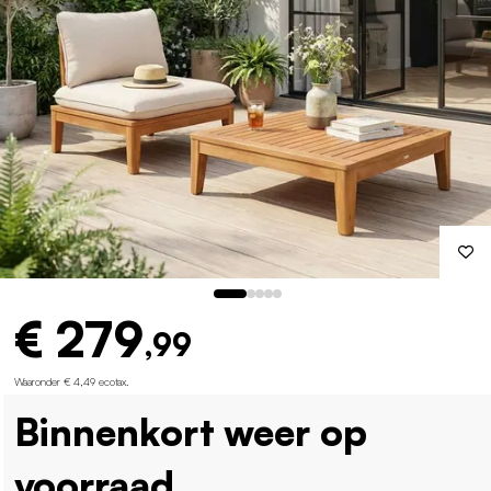
€ 279
,99
Waaronder € 4,49 ecotax
.
Binnenkort weer op
voorraad