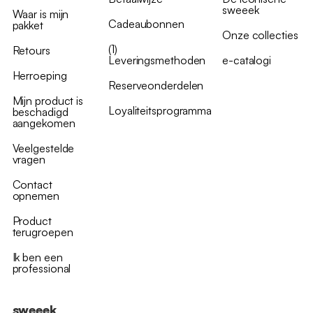
sweeek
Waar is mijn
Cadeaubonnen
pakket
Onze collecties
(1)
Retours
Leveringsmethoden
e-catalogi
Herroeping
Reserveonderdelen
Mijn product is
Loyaliteitsprogramma
beschadigd
aangekomen
Veelgestelde
vragen
Contact
opnemen
Product
terugroepen
Ik ben een
professional
sweeek