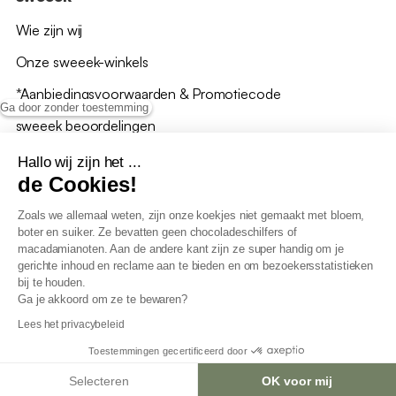
Wie zijn wij
Onze sweeek-winkels
*Aanbiedingsvoorwaarden & Promotiecode
Ga door zonder toestemming
sweeek beoordelingen
Hallo wij zijn het ...
de Cookies!
Zoals we allemaal weten, zijn onze koekjes niet gemaakt met bloem,
boter en suiker. Ze bevatten geen chocoladeschilfers of
Algemene verkoopsvoorwaarden
macadamianoten. Aan de andere kant zijn ze super handig om je
AV loyaliteitsprogramma
gerichte inhoud en reclame aan te bieden en om bezoekersstatistieken
Beleid persoonsgegevens
bij te houden.
Verkoopsvoorwaarden voor B2B
Ga je akkoord om ze te bewaren?
Verklaring inzake toegankelijkheid
Lees het privacybeleid
Toestemmingen gecertificeerd door
Selecteren
OK voor mij