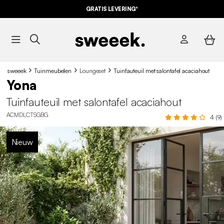
GRATIS LEVERING*
sweeek
Tuinmeubelen
Loungeset
Tuinfauteuil met salontafel acaciahout
Yona
Tuinfauteuil met salontafel acaciahout
ACMDLCTSGBG
4 (9)
Nieuw