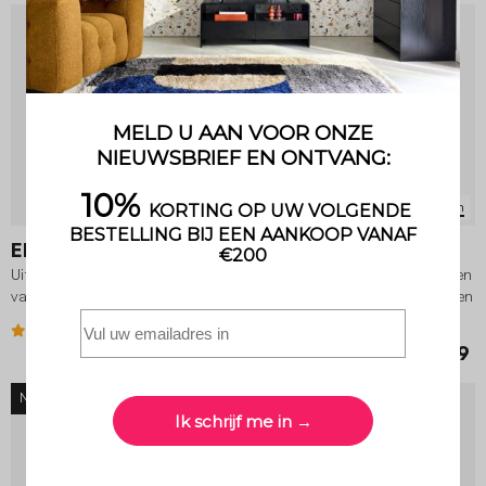
2 Varianten
2 Varianten
Elena
Azylis
Uitschuifbare rechthoekige eettafel
Vierkante eettafel met houtlook en
van rubberhout en essenfineer 6-
zwarte metalen poten, 4 personen
8 plaatsen
4.5 (10)
4 (6)
€ 399,99
€ 179,99
NIEUW
SUPERDEAL
-30%