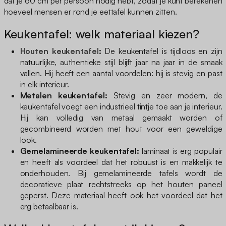
dat je 60 cm per persoon nodig hebt, zodat je kunt berekenen
hoeveel mensen er rond je eettafel kunnen zitten.
Keukentafel: welk materiaal kiezen?
Houten keukentafel
:
De keukentafel is tijdloos en zijn
natuurlijke, authentieke stijl blijft jaar na jaar in de smaak
vallen. Hij heeft een aantal voordelen: hij is stevig en past
in elk interieur.
Metalen keukentafel:
Stevig en zeer modern, de
keukentafel voegt een industrieel tintje toe aan je interieur.
Hij kan volledig van metaal gemaakt worden of
gecombineerd worden met hout voor een geweldige
look.
Gemelamineerde keukentafel:
laminaat is erg populair
en heeft als voordeel dat het robuust is en makkelijk te
onderhouden. Bij gemelamineerde tafels wordt de
decoratieve plaat rechtstreeks op het houten paneel
geperst. Deze materiaal heeft ook het voordeel dat het
erg betaalbaar is.