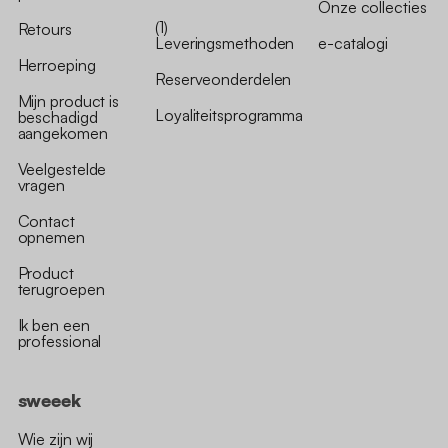
Onze collecties
(1)
Retours
Leveringsmethoden
e-catalogi
Herroeping
Reserveonderdelen
Mijn product is
Loyaliteitsprogramma
beschadigd
aangekomen
Veelgestelde
vragen
Contact
opnemen
Product
terugroepen
Ik ben een
professional
sweeek
Wie zijn wij