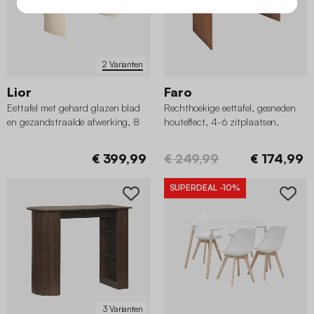
2 Varianten
Lior
Faro
Eettafel met gehard glazen blad
Rechthoekige eettafel, gesneden
en gezandstraalde afwerking, 8
houteffect, 4-6 zitplaatsen,
plaatsen
170cm
€ 399,99
€ 249,99
€ 174,99
SUPERDEAL
-10%
3 Varianten