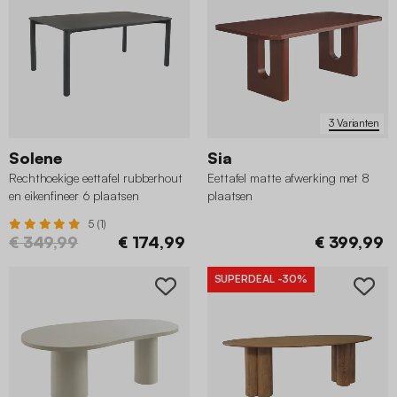
3 Varianten
Solene
Sia
Rechthoekige eettafel rubberhout
Eettafel matte afwerking met 8
en eikenfineer 6 plaatsen
plaatsen
5 (1)
€ 349,99
€ 174,99
€ 399,99
SUPERDEAL
-30%