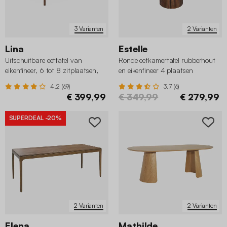
3 Varianten
2 Varianten
Lina
Estelle
Uitschuifbare eettafel van
Ronde eetkamertafel rubberhout
eikenfineer, 6 tot 8 zitplaatsen,
en eikenfineer 4 plaatsen
160-210cm
4.2 (69)
3.7 (6)
€ 399,99
€ 349,99
€ 279,99
SUPERDEAL
-20%
2 Varianten
2 Varianten
Elena
Mathilde