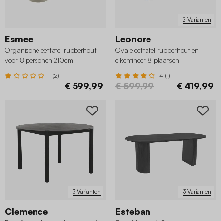
2 Varianten
Esmee
Leonore
Organische eettafel rubberhout
Ovale eettafel rubberhout en
voor 8 personen 210cm
eikenfineer 8 plaatsen
1 (2)
4 (1)
€ 599,99
€ 599,99
€ 419,99
3 Varianten
3 Varianten
Clemence
Esteban