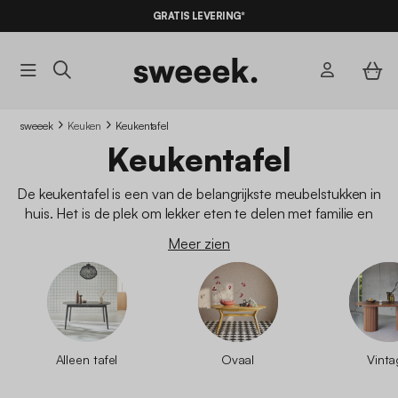
10% KORTING
OP DE
AANBIEDINGEN*
GRATIS LEVERING*
MET DE
CODE SUMMER10
sweeek
Keuken
Keukentafel
Keukentafel
De keukentafel is een van de belangrijkste meubelstukken in
huis. Het is de plek om lekker eten te delen met familie en
vrienden en om urenlang te kletsen. Of de keukentafel nu
Meer zien
volledig van
hout
of met
metalen poten
is gemaakt, het is ook
een decoratief element dat met zorg moet worden gekozen.
Ontdek onze verschillende modellen keukentafels en creëer
de eethoek die je nodig hebt.
Alleen tafel
Ovaal
Vint