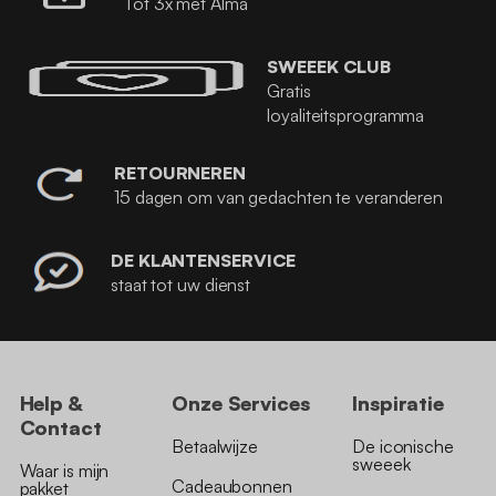
Tot 3x met Alma
SWEEEK CLUB
Gratis
loyaliteitsprogramma
RETOURNEREN
15 dagen om van gedachten te veranderen
DE KLANTENSERVICE
staat tot uw dienst
Help &
Onze Services
Inspiratie
Contact
Betaalwijze
De iconische
sweeek
Waar is mijn
Cadeaubonnen
pakket