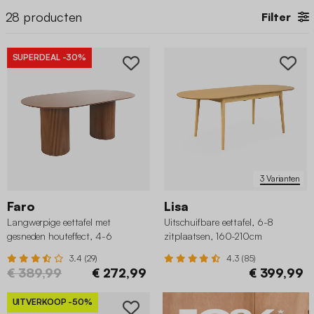
28
producten
Filter
SUPERDEAL
-30%
3 Varianten
Faro
Lisa
Langwerpige eettafel met
Uitschuifbare eettafel, 6-8
gesneden houteffect, 4-6
zitplaatsen, 160-210cm
zitplaatsen, 180cm
3.4 (29)
4.3 (85)
€ 389,99
€ 272,99
€ 399,99
UITVERKOOP
-50%