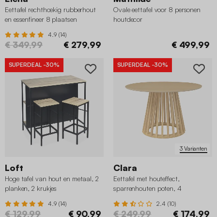
Eettafel rechthoekig rubberhout
Ovale eettafel voor 8 personen
en essenfineer 8 plaatsen
houtdecor
4.9 (14)
€ 349,99
€ 279,99
€ 499,99
SUPERDEAL
-30%
SUPERDEAL
-30%
3 Varianten
Loft
Clara
Hoge tafel van hout en metaal, 2
Eettafel met houteffect,
planken, 2 krukjes
sparrenhouten poten, 4
zitplaatsen
4.9 (14)
2.4 (10)
€ 129,99
€ 90,99
€ 249,99
€ 174,99