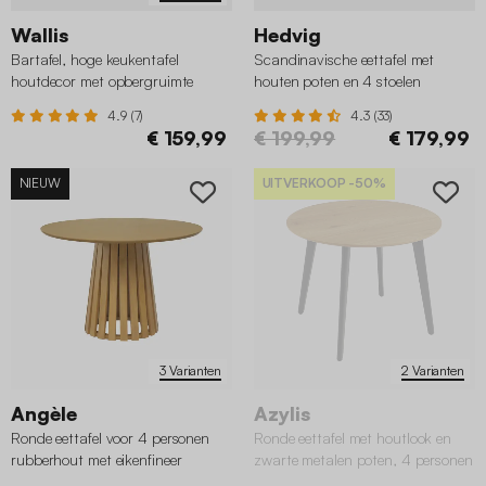
Wallis
Hedvig
Bartafel, hoge keukentafel
Scandinavische eettafel met
houtdecor met opbergruimte
houten poten en 4 stoelen
4.9 (7)
4.3 (33)
€ 159,99
€ 199,99
€ 179,99
NIEUW
UITVERKOOP
-50%
3 Varianten
2 Varianten
Angèle
Azylis
Ronde eettafel voor 4 personen
Ronde eettafel met houtlook en
rubberhout met eikenfineer
zwarte metalen poten, 4 personen