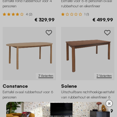
Eettafel rond rubberhout voor 4
Eettafel voor 6-8 personen ovaal
personen
rubberhout en eikenfineer
4 (2)
1 (1)
€ 329,99
€ 499,99
3 Varianten
2 Varianten
Constance
Solene
Eettafel ovaal rubberhout voor 6
Uitschuifbare rechthoekige eettafel
personen
van rubberhout en eikenfineer 6
tot 10 plaatsen
✖
4.4 (9)
€ 389,99
€ 579,99