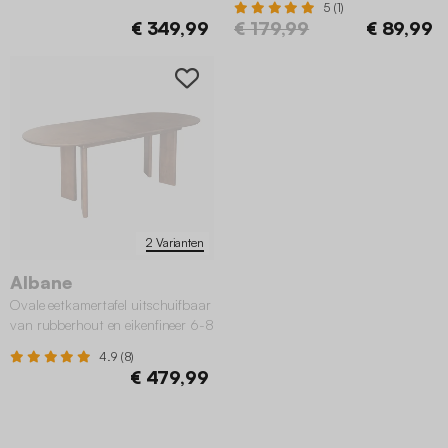
5 (1)
€ 349,99
€ 179,99
€ 89,99
2 Varianten
Albane
Ovale eetkamertafel uitschuifbaar
van rubberhout en eikenfineer 6-8
plaatsen
4.9 (8)
€ 479,99