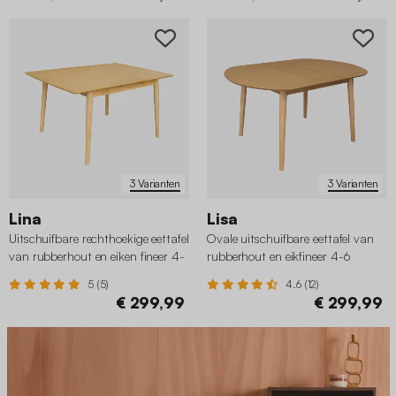
3 Varianten
3 Varianten
Lina
Lisa
Uitschuifbare rechthoekige eettafel
Ovale uitschuifbare eettafel van
van rubberhout en eiken fineer 4-
rubberhout en eikfineer 4-6
6 plaatsen
plaatsen
5 (5)
4.6 (12)
€ 299,99
€ 299,99