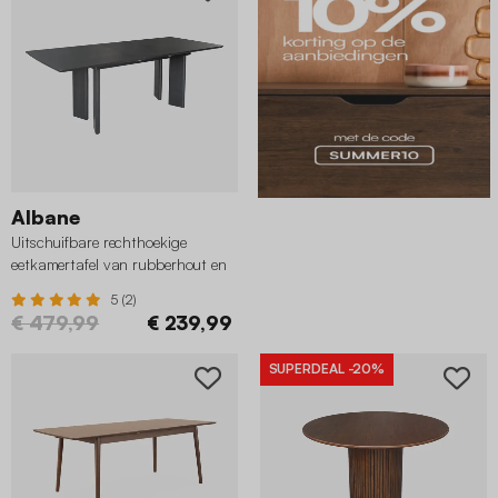
Albane
Uitschuifbare rechthoekige
eetkamertafel van rubberhout en
eikenfineer 6-8 plaatsen
5 (2)
€ 479,99
€ 239,99
SUPERDEAL
-20%