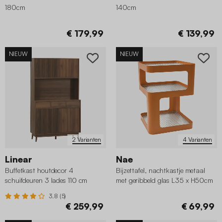
180cm
140cm
€ 179,99
€ 139,99
NIEUW
NIEUW
2 Varianten
4 Varianten
Linear
Nae
Buffetkast houtdecor 4
Bijzettafel, nachtkastje metaal
schuifdeuren 3 lades 110 cm
met geribbeld glas L35 x H50cm
3.8 (5)
€ 259,99
€ 69,99