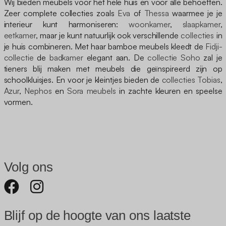
Wij bieden meubels voor het hele huis en voor alle behoeften.
Zeer complete collecties zoals
Eva
of
Thessa
waarmee je je
interieur kunt harmoniseren:
woonkamer
,
slaapkamer
,
eetkamer
, maar je kunt natuurlijk ook verschillende
collecties
in
je huis combineren. Met haar bamboe meubels kleedt de
Fidji-
collectie
de
badkamer
elegant aan. De
collectie Soho
zal je
tieners blij maken met meubels die geïnspireerd zijn op
schoolkluisjes. En voor je kleintjes bieden de
collecties Tobias
,
Azur
,
Nephos
en
Sora meubels
in zachte kleuren en speelse
vormen.
Volg ons
Blijf op de hoogte van ons laatste