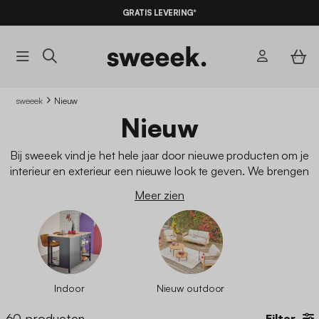
GRATIS LEVERING*
sweeek
Nieuw
Nieuw
Bij sweeek vind je het hele jaar door nieuwe producten om je
interieur en exterieur een nieuwe look te geven. We brengen
regelmatig
nieuwe collecties
uit, zodat iedereen iets naar zijn
Meer zien
smaak kan vinden om zijn interieur mee in te richten. Bekijk
onze nieuwste producten in
onze online catalogus
.
Scandinavische
,
boheemse
,
industriële
of
vintage meubels
: we
bieden verschillende stijlen aan, zodat je een interieur kunt
creëren dat bij je past.
Indoor
Nieuw outdoor
60
producten
Filter