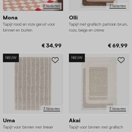
2 Varianten
3 Varianten
Mona
Olli
Tapijt rood en roze geruit voor
Tapijt met grafisch patroon bruin,
binnen en buiten
roze, beige en crème
€ 34,99
€ 69,99
NIEUW
NIEUW
3 Varianten
3 Varianten
Uma
Akai
Tapijt voor binnen met lineair
Tapijt voor binnen met grafisch