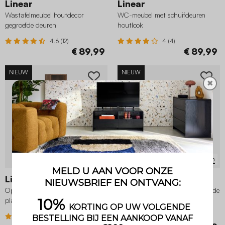
Linear
Linear
Wastafelmeubel houtdecor
WC-meubel met schuifdeuren
gegroefde deuren
houtlook
4.6 (12)
4 (4)
€ 89,99
€ 89,99
NIEUW
NIEUW
✖
2 Varianten
2 Varianten
Linear
Linear
Opbergkolom met houtdecor 3
Keukentrolley met houtdecor 1 lade
planken 2 lades
2 schuifdeuren 1 handgreep
4.4 (11)
4.7 (3)