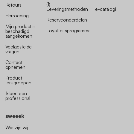
(1)
Retours
Leveringsmethoden
e-catalogi
Herroeping
Reserveonderdelen
Mijn product is
Loyaliteitsprogramma
beschadigd
aangekomen
Veelgestelde
vragen
Contact
opnemen
Product
terugroepen
Ik ben een
professional
sweeek
Wie zijn wij