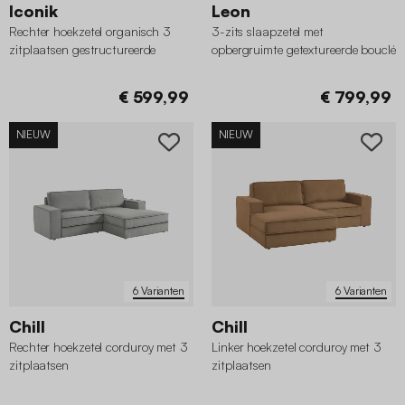
Iconik
Leon
Rechter hoekzetel organisch 3
3-zits slaapzetel met
zitplaatsen gestructureerde
opbergruimte getextureerde bouclé
bouclé
€ 599,99
€ 799,99
NIEUW
NIEUW
6 Varianten
6 Varianten
Chill
Chill
Rechter hoekzetel corduroy met 3
Linker hoekzetel corduroy met 3
zitplaatsen
zitplaatsen