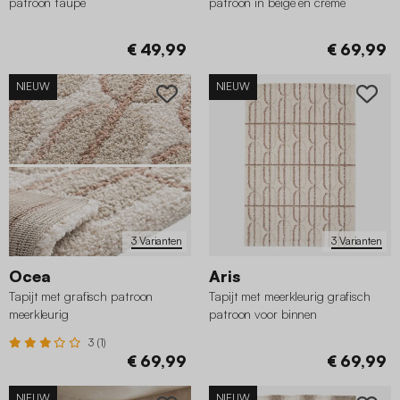
patroon taupe
patroon in beige en crème
€ 49,99
€ 69,99
NIEUW
NIEUW
3 Varianten
3 Varianten
Ocea
Aris
Tapijt met grafisch patroon
Tapijt met meerkleurig grafisch
meerkleurig
patroon voor binnen
3 (1)
€ 69,99
€ 69,99
NIEUW
NIEUW