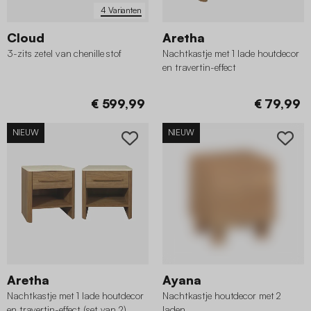
4 Varianten
Cloud
Aretha
3-zits zetel van chenille stof
Nachtkastje met 1 lade houtdecor
en travertin-effect
€ 599,99
€ 79,99
NIEUW
NIEUW
Aretha
Ayana
Nachtkastje met 1 lade houtdecor
Nachtkastje houtdecor met 2
en travertin-effect (set van 2)
laden