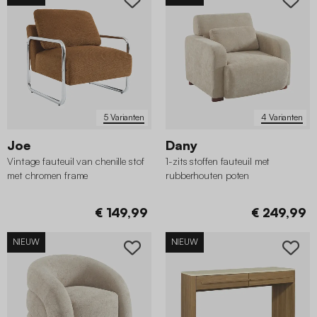
5 Varianten
4 Varianten
Joe
Dany
Vintage fauteuil van chenille stof
1-zits stoffen fauteuil met
met chromen frame
rubberhouten poten
€ 149,99
€ 249,99
NIEUW
NIEUW