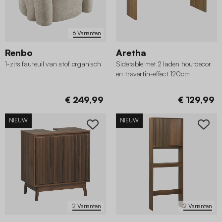
6 Varianten
Renbo
Aretha
1-zits fauteuil van stof organisch
Sidetable met 2 laden houtdecor
en travertin-effect 120cm
€ 249,99
€ 129,99
NIEUW
NIEUW
2 Varianten
2 Varianten