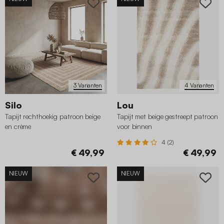
3 Varianten
4 Varianten
Silo
Lou
Tapijt rechthoekig patroon beige
Tapijt met beige gestreept patroon
en crème
voor binnen
4 (2)
€ 49,99
€ 49,99
NIEUW
NIEUW