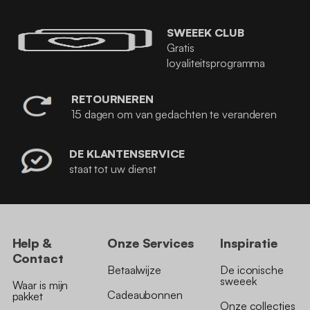
SWEEEK CLUB
Gratis
loyaliteitsprogramma
RETOURNEREN
15 dagen om van gedachten te veranderen
DE KLANTENSERVICE
staat tot uw dienst
Help &
Onze Services
Inspiratie
Contact
Betaalwijze
De iconische
sweeek
Waar is mijn
Cadeaubonnen
pakket
Onze collecties