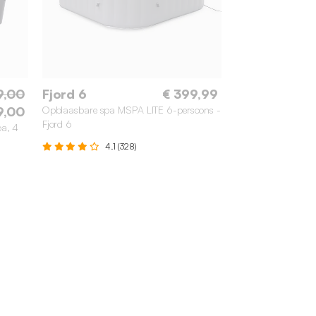
9,00
Fjord 6
€ 399,99
9,00
Opblaasbare spa MSPA LITE 6-persoons -
Fjord 6
pa, 4
4.1 (328)