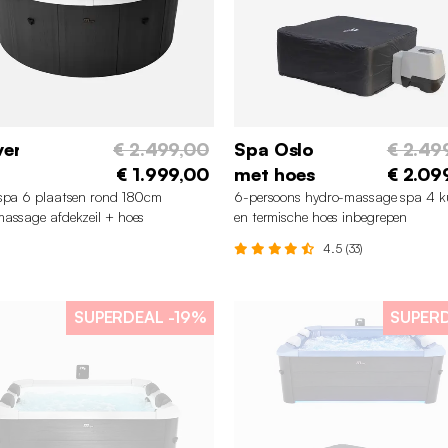
ver
€ 2.499,00
Spa Oslo
€ 2.49
€ 1.999,00
met hoes
€ 2.09
spa 6 plaatsen rond 180cm
6-persoons hydro-massage spa 4 k
assage afdekzeil + hoes
en termische hoes inbegrepen
4.5 (33)
SUPERDEAL
-19%
SUPER