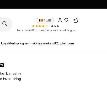
NL/BE
4,1 / 5
Meer dan 30.000 internationale beoordelingen
Loyaliteitsprogramma
Onze winkels
B2B platform
pa
het klimaat in
e investering