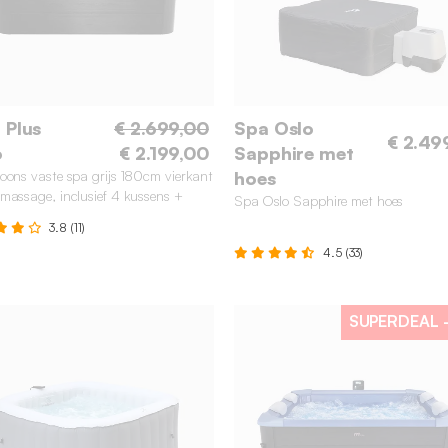
 Plus
€ 2.699,00
Spa Oslo
€ 2.49
o
€ 2.199,00
Sapphire met
oons vaste spa grijs 180cm vierkant
hoes
massage, inclusief 4 kussens +
Spa Oslo Sapphire met hoes
eil
3.8 (11)
4.5 (33)
SUPERDEAL