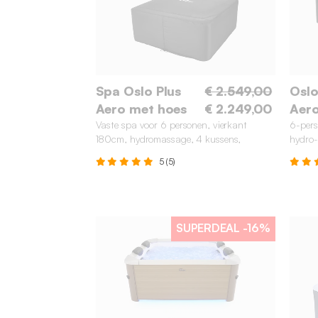
Spa Oslo Plus
€ 2.549,00
Oslo
Aero met hoes
€ 2.249,00
Aer
Vaste spa voor 6 personen, vierkant
6-pers
180cm, hydromassage, 4 kussens,
hydro-
afdekzeil + thermische hoes
afdekz
5 (5)
SUPERDEAL
-16%