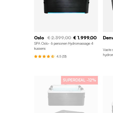
Oslo
€ 2.399,00
€ 1.999,00
Den
SPA Oslo- 6 personen Hydromassage 4
kussens
Vaste 
hydrom
4.5 (33)
SUPERDEAL
-12%