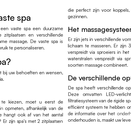
die perfect zijn voor koppels
aste spa
gezinnen.
Het massagesyste
is een vaste spa een duurzame
e zitplaatsen en verschillende
Er zijn jets in verschillende 
ame massage. De vaste spa is
lichaam te masseren. Er zijn 3 
uik te personaliseren.
verspreidt via sproeiers in he
waterstralen verspreidt via s
pa?
soorten massage combineert.
st bij uw behoeften en wensen,
De verschillende op
ia.
De spa heeft verschillende opt
Deze omvatten LED-verlicht
filtratiesysteem van de rigide s
te kiezen, moet u eerst de
efficiënt systeem te hebben o
in
opmeten, afhankelijk van de
de informatie over het
onder
e hangt ook af van het aantal
onderhouden is, maakt uw leve
 Er zijn spa's met 2 zitplaatsen