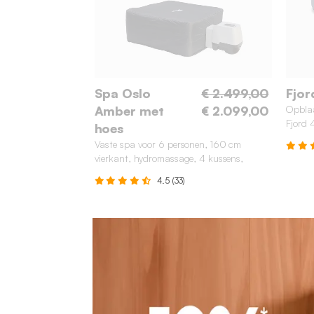
Spa Oslo
€ 2.499,00
Fjor
Amber met
€ 2.099,00
Opbla
Fjord 
hoes
Vaste spa voor 6 personen, 160 cm
vierkant, hydromassage, 4 kussens,
afdekzeil + thermische hoes
4.5 (33)