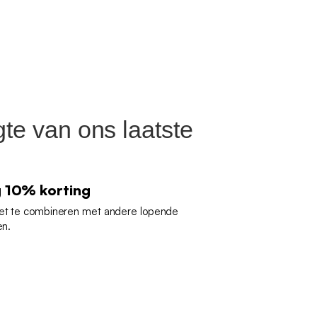
gte van ons laatste
g 10% korting
iet te combineren met andere lopende
en.