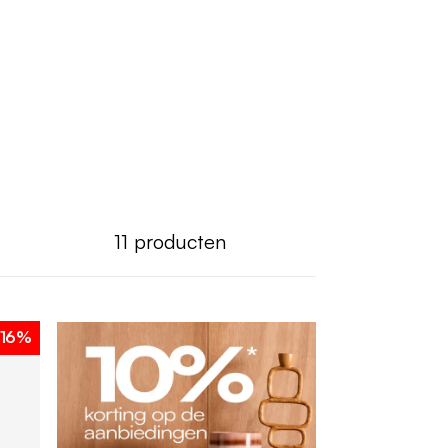
11
producten
-16%