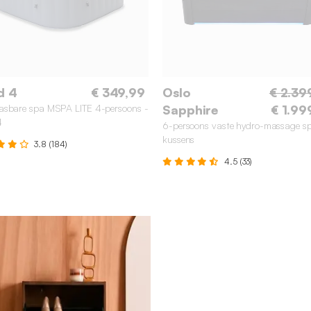
d 4
€ 349,99
Oslo
€ 2.39
asbare spa MSPA LITE 4-persoons -
Sapphire
€ 1.99
4
6-persoons vaste hydro-massage s
kussens
3.8 (184)
4.5 (33)