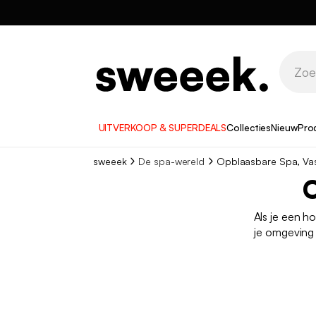
UITVERKOOP & SUPERDEALS
Collecties
Nieuw
Pro
sweeek
De spa-wereld
Opblaasbare Spa, Va
O
Als je een ho
je omgeving 