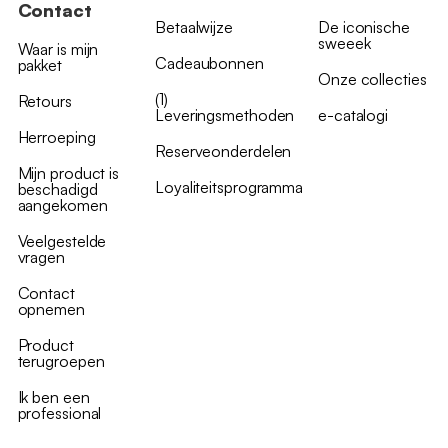
Contact
Betaalwijze
De iconische
sweeek
Waar is mijn
Cadeaubonnen
pakket
Onze collecties
(1)
Retours
Leveringsmethoden
e-catalogi
Herroeping
Reserveonderdelen
Mijn product is
Loyaliteitsprogramma
beschadigd
aangekomen
Veelgestelde
vragen
Contact
opnemen
Product
terugroepen
Ik ben een
professional