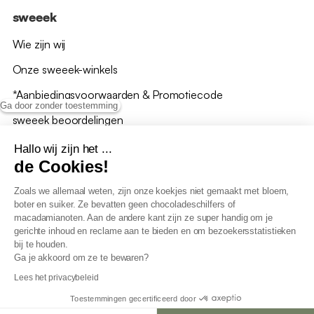
sweeek
Wie zijn wij
Onze sweeek-winkels
*Aanbiedingsvoorwaarden & Promotiecode
Ga door zonder toestemming
sweeek beoordelingen
Hallo wij zijn het ...
de Cookies!
Zoals we allemaal weten, zijn onze koekjes niet gemaakt met bloem,
boter en suiker. Ze bevatten geen chocoladeschilfers of
Algemene verkoopsvoorwaarden
macadamianoten. Aan de andere kant zijn ze super handig om je
AV loyaliteitsprogramma
gerichte inhoud en reclame aan te bieden en om bezoekersstatistieken
Beleid persoonsgegevens
bij te houden.
Verkoopsvoorwaarden voor B2B
Ga je akkoord om ze te bewaren?
Verklaring inzake toegankelijkheid
Lees het privacybeleid
Toestemmingen gecertificeerd door