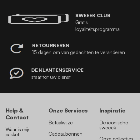
SWEEEK CLUB
Gratis
loyaliteitsprogramma
RETOURNEREN
15 dagen om van gedachten te veranderen
DE KLANTENSERVICE
staat tot uw dienst
Help &
Onze Services
Inspiratie
Contact
Betaalwijze
De iconische
sweeek
Waar is mijn
Cadeaubonnen
pakket
Onze collecties