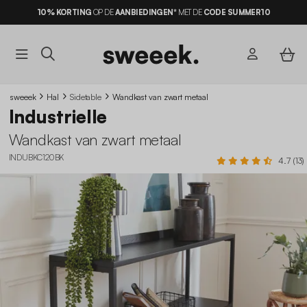
10% KORTING
OP DE
AANBIEDINGEN*
MET DE
CODE SUMMER10
sweeek
Hal
Sidetable
Wandkast van zwart metaal
Industrielle
Wandkast van zwart metaal
INDUBKC120BK
4.7 (13)