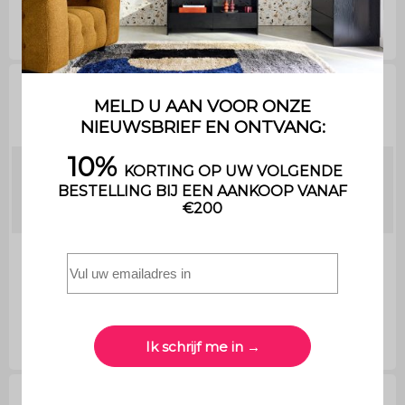
Technische informatie
Afmetingen
van het
120 x30 x 80cm
product:
Maximaal
ondersteund
45kg
gewicht: