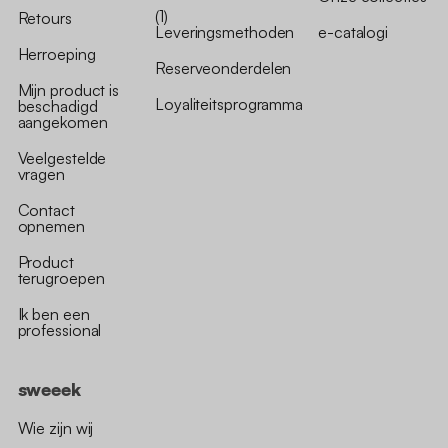
(1)
Retours
Leveringsmethoden
e-catalogi
Herroeping
Reserveonderdelen
Mijn product is
Loyaliteitsprogramma
beschadigd
aangekomen
Veelgestelde
vragen
Contact
opnemen
Product
terugroepen
Ik ben een
professional
sweeek
Wie zijn wij