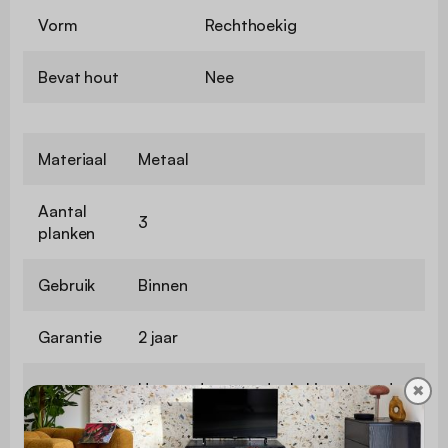
Vorm
Rechthoekig
Bevat hout
Nee
Materiaal
Metaal
Aantal
3
planken
Gebruik
Binnen
Garantie
2 jaar
Het product wordt als kit geleverd
✖
Montage
en moet zelf worden gemonteerd.
Een handleiding is inbegrepen.