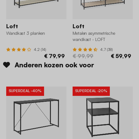
Loft
Loft
Wandkast 3 planken
Metalen asymmetrische
wandkast - LOFT
4.2 (14)
4.7 (38)
€ 79,99
€ 99,99
€ 59,99
Anderen kozen ook voor
SUPERDEAL
-40%
SUPERDEAL
-20%