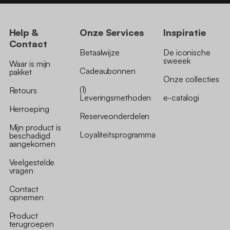
Help &
Onze Services
Inspiratie
Contact
Betaalwijze
De iconische
sweeek
Waar is mijn
Cadeaubonnen
pakket
Onze collecties
(1)
Retours
Leveringsmethoden
e-catalogi
Herroeping
Reserveonderdelen
Mijn product is
Loyaliteitsprogramma
beschadigd
aangekomen
Veelgestelde
vragen
Contact
opnemen
Product
terugroepen