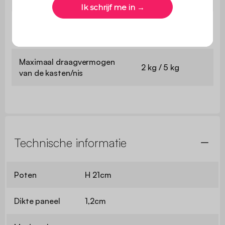
Maximaal draagvermogen
10 kg
van het plateau
Maximaal draagvermogen
2 kg / 5 kg
van de kasten/nis
Technische informatie
Poten
H 21cm
Dikte paneel
1,2cm