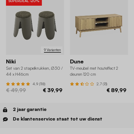
SUPERDEAL
-20%
9 Varianten
Niki
Dune
Set van 2 stapelkrukken, Ø30 /
TV-meubel met houteffect 2
44 x H46cm
deuren 120 cm
4.9 (118)
2.7 (13)
€ 49,99
€ 39,99
€ 89,99
2 jaar garantie
De klantenservice staat tot uw dienst