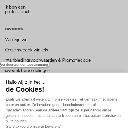
Ik ben een
professional
sweeek
Wie zijn wij
Onze sweeek-winkels
*Aanbiedingsvoorwaarden & Promotiecode
Ga door zonder toestemming
sweeek beoordelingen
Hallo wij zijn het ...
de Cookies!
Zoals we allemaal weten, zijn onze koekjes niet gemaakt met bloem,
boter en suiker. Ze bevatten geen chocoladeschilfers of
Algemene verkoopsvoorwaarden
macadamianoten. Aan de andere kant zijn ze super handig om je
AV loyaliteitsprogramma
gerichte inhoud en reclame aan te bieden en om bezoekersstatistieken
Beleid persoonsgegevens
bij te houden.
Verkoopsvoorwaarden voor B2B
Ga je akkoord om ze te bewaren?