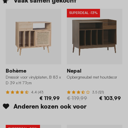
Vaak samen
gekocht
SUPERDEAL
-13%
Bohème
Nepal
Dressoir voor vinylplaten, B 83 x
Opbergmeubel met houtdecor
D 39 x H 77cm
4.4 (47)
3.5 (121)
€ 119,99
€ 119,99
€ 103,99
Anderen kozen ook voor