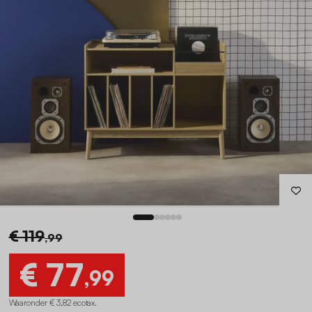
€ 119
,99
€ 77
,99
Waaronder € 3,82 ecotax
.