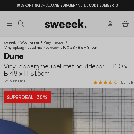
10% KORTING
OP DE
AANBIEDINGEN*
MET DE
CODE SUMMER10
sweeek
Woonkamer
Vinyl meubel
Vinyl opbergmeubel met houtdecor, L 100 x B 48 x H 81,5cm
Dune
Vinyl opbergmeubel met houtdecor, L 100 x
B 48 x H 81,5cm
IWDVINYLASH
3.5 (121)
SUPERDEAL
-35%