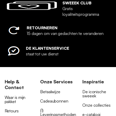
SWEEEK CLUB
Gratis
loyaliteitsprogramma
RETOURNEREN
15 dagen om van gedachten te veranderen
DE KLANTENSERVICE
staat tot uw dienst
Help &
Onze Services
Inspiratie
Contact
Betaalwijze
De iconische
sweeek
Waar is mijn
Cadeaubonnen
pakket
Onze collecties
(1)
Retours
Leveringsmethoden
e-catalogi