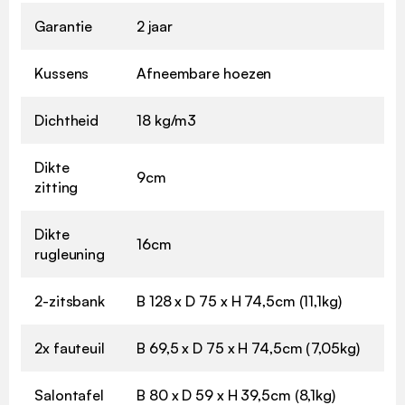
Garantie
2 jaar
Kussens
Afneembare hoezen
Dichtheid
18 kg/m3
Dikte
9cm
zitting
Dikte
16cm
rugleuning
2-zitsbank
B 128 x D 75 x H 74,5cm (11,1kg)
2x fauteuil
B 69,5 x D 75 x H 74,5cm (7,05kg)
Salontafel
B 80 x D 59 x H 39,5cm (8,1kg)