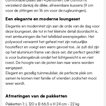
comfortabel plaats aan 4 personen. Uw comfort is
verzekerd dankzij de dikke, afneembare kussens (9 cm
voor de zittingen en 16 cm voor de rugleuningen).
Een elegante en moderne loungeset
Elegantie en moderniteit zijn aan de orde van de dag voor
deze loungeset, die tot in het kleinste detail doordacht is,
met armleuningen die het tafelblad weerspiegelen. Het
polywood verwarmt het geheel met zijn natuurlijke
houteffect en voegt een warm gevoel toe. Je zult dol zijn
op het aluminium frame van deze set, dat perfect geschikt
is voor buitengebruik omdat het lichtgewicht is en niet
roest. De hoogte van de poten kan naar wens worden
aangepast.
Elegant en gezellig tuinmeubilair, de perfecte plek om
samen te komen met familie of vrienden zodra het mooi
weer wordt.
Afmetingen van de pakketten
Pakketten 1: L 120 x B 66.5 x H 24 cm - 22 kg