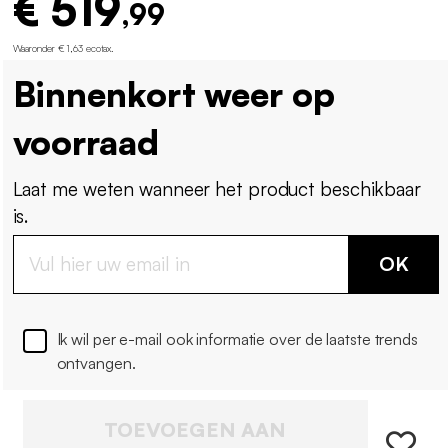
€ 519
,99
Waaronder € 1,63 ecotax
.
Binnenkort weer op
voorraad
Laat me weten wanneer het product beschikbaar
is.
OK
Ik wil per e-mail ook informatie over de laatste trends
ontvangen.
TOEVOEGEN AAN