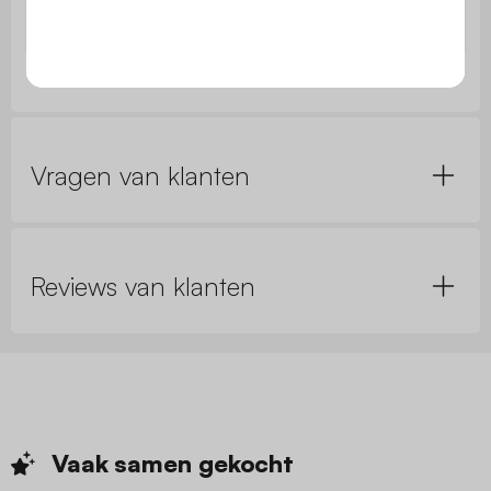
Machinewasbaar
Nee
Vragen van klanten
Reviews van klanten
Vaak samen
gekocht