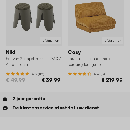
9 Varianten
9 Varianten
Niki
Cosy
Set van 2 stapelkrukken, Ø30 /
Fauteuil met slaapfunctie
44 x H46cm
corduroy loungestoel
4.9 (118)
4.4 (17)
€ 49,99
€ 39,99
€ 219,99
2 jaar garantie
De klantenservice staat tot uw dienst