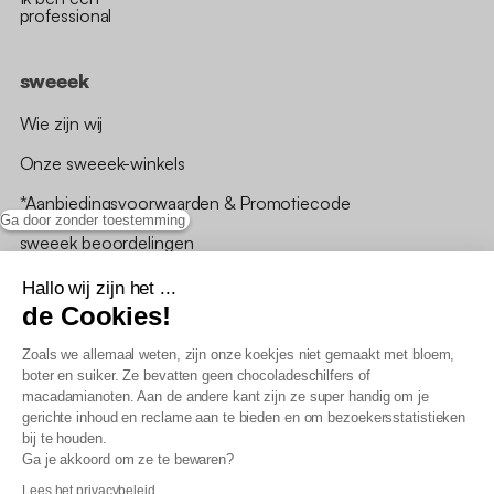
professional
sweeek
Wie zijn wij
Onze sweeek-winkels
*Aanbiedingsvoorwaarden & Promotiecode
Ga door zonder toestemming
sweeek beoordelingen
Hallo wij zijn het ...
de Cookies!
Zoals we allemaal weten, zijn onze koekjes niet gemaakt met bloem,
boter en suiker. Ze bevatten geen chocoladeschilfers of
Algemene verkoopsvoorwaarden
macadamianoten. Aan de andere kant zijn ze super handig om je
AV loyaliteitsprogramma
gerichte inhoud en reclame aan te bieden en om bezoekersstatistieken
Beleid persoonsgegevens
bij te houden.
Verkoopsvoorwaarden voor B2B
Ga je akkoord om ze te bewaren?
Verklaring inzake toegankelijkheid
Lees het privacybeleid