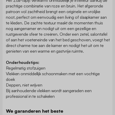
Het Zoa-tapijt verwarmt onmiddellijk je interieur dankzij de
prachtige combinatie van roze en bruin. Het afgeronde
patroon vol zachtheid brengt een originele en vrolijke
noot, perfect om eenvoudig een living of slaapkamer aan
te kleden. De zachte textuur maakt de momenten thuis
nog aangenamer en nodigt uit om een gezellige en
rustgevende sfeer te creëren. Onder een zetel, salontafel
of aan het voeteneinde van het bed geschoven, voegt het
direct charme toe aan de kamer en nodigt het uit om te
genieten van een warme en gastvrije ruimte.
Onderhoudstips:
Regelmatig stofzuigen
Vlekken onmiddellijk schoonmaken met een vochtige
doek
Deppen, niet wrijven
Bij aanhoudende vlekken wordt aangeraden een
professional in te schakelen
We garanderen het beste