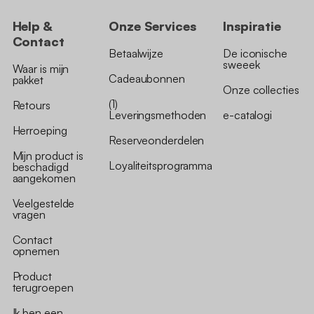
Help &
Onze Services
Inspiratie
Contact
Betaalwijze
De iconische
sweeek
Waar is mijn
Cadeaubonnen
pakket
Onze collecties
(1)
Retours
Leveringsmethoden
e-catalogi
Herroeping
Reserveonderdelen
Mijn product is
Loyaliteitsprogramma
beschadigd
aangekomen
Veelgestelde
vragen
Contact
opnemen
Product
terugroepen
Ik ben een