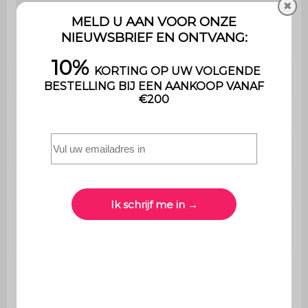
✖
Oeko-Tex
Label
Standard 100
Gebruik
Binnen
Gewicht
1,5 kg
Garantie
2 jaar
Wasbaar in de wasmachine
Nee
Compatibel met
Ja
vloerverwarming
Vloerverwarming
Ja
compatibel