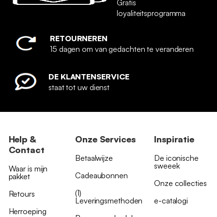
Gratis
loyaliteitsprogramma
RETOURNEREN
15 dagen om van gedachten te veranderen
DE KLANTENSERVICE
staat tot uw dienst
Help &
Onze Services
Inspiratie
Contact
Betaalwijze
De iconische
sweeek
Waar is mijn
Cadeaubonnen
pakket
Onze collecties
(1)
Retours
Leveringsmethoden
e-catalogi
Herroeping