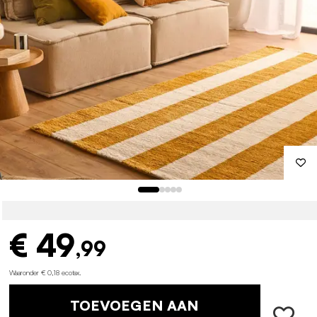
€ 49
,99
Waaronder € 0,18 ecotax
.
TOEVOEGEN AAN