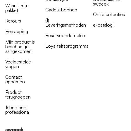
sweeek
Waar is mijn
Cadeaubonnen
pakket
Onze collecties
(1)
Retours
Leveringsmethoden
e-catalogi
Herroeping
Reserveonderdelen
Mijn product is
Loyaliteitsprogramma
beschadigd
aangekomen
Veelgestelde
vragen
Contact
opnemen
Product
terugroepen
Ik ben een
professional
sweeek