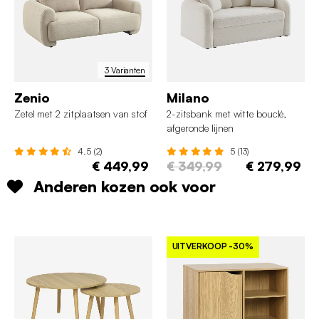
3 Varianten
Zenio
Milano
Zetel met 2 zitplaatsen van stof
2-zitsbank met witte bouclé,
afgeronde lijnen
4.5 (2)
5 (13)
€ 449,99
€ 349,99
€ 279,99
Anderen kozen ook voor
UITVERKOOP
-30%