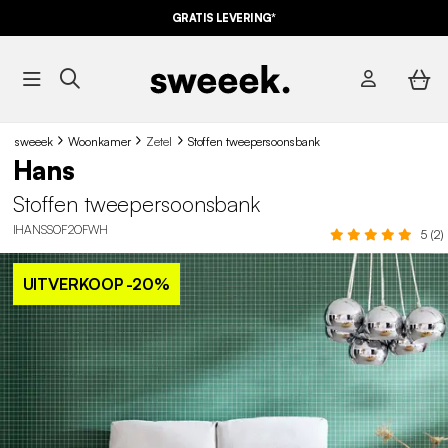
GRATIS LEVERING*
sweeek
Woonkamer
Zetel
Stoffen tweepersoonsbank
Hans
Stoffen tweepersoonsbank
IHANSSOF2OFWH
5 (2)
UITVERKOOP
-20%