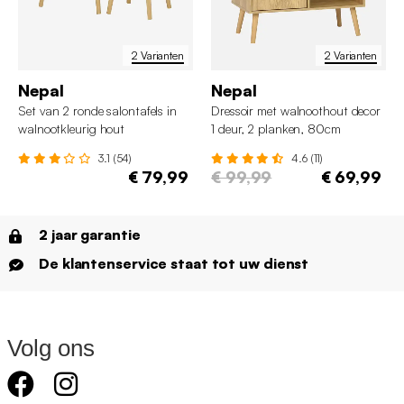
2 Varianten
2 Varianten
Nepal
Nepal
Set van 2 ronde salontafels in
Dressoir met walnoothout decor
walnootkleurig hout
1 deur, 2 planken, 80cm
3.1 (54)
4.6 (11)
€ 79,99
€ 99,99
€ 69,99
2 jaar garantie
De klantenservice staat tot uw dienst
Volg ons