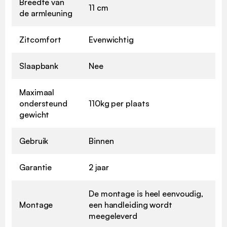
Breedte van
11 cm
de armleuning
Zitcomfort
Evenwichtig
Slaapbank
Nee
Maximaal
ondersteund
110kg per plaats
gewicht
Gebruik
Binnen
Garantie
2 jaar
De montage is heel eenvoudig,
Montage
een handleiding wordt
meegeleverd