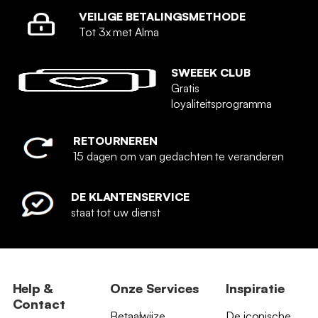
VEILIGE BETALINGSMETHODE
Tot 3x met Alma
SWEEEK CLUB
Gratis
loyaliteitsprogramma
RETOURNEREN
15 dagen om van gedachten te veranderen
DE KLANTENSERVICE
staat tot uw dienst
Help &
Onze Services
Inspiratie
Contact
Betaalwijze
De iconische