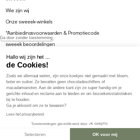
Wie zijn wij
Onze sweeek-winkels
*Aanbiedingsvoorwaarden & Promotiecode
Ga door zonder toestemming
sweeek beoordelingen
Hallo wij zijn het ...
de Cookies!
Zoals we allemaal weten, zijn onze koekjes niet gemaakt met bloem,
boter en suiker. Ze bevatten geen chocoladeschilfers of
Algemene verkoopsvoorwaarden
macadamianoten. Aan de andere kant zijn ze super handig om je
AV loyaliteitsprogramma
gerichte inhoud en reclame aan te bieden en om bezoekersstatistieken
Beleid persoonsgegevens
bij te houden.
Verkoopsvoorwaarden voor B2B
Ga je akkoord om ze te bewaren?
Verklaring inzake toegankelijkheid
Lees het privacybeleid
Toestemmingen gecertificeerd door
Selecteren
OK voor mij