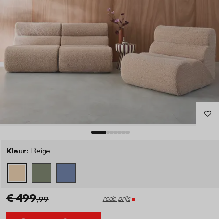
Kleur:
Beige
€ 499
,99
rode prijs