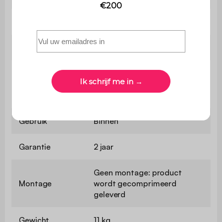
Zitcomfort
Soepel
Slaapbank
Nee
Maximaal
ondersteund
110 kg
gewicht
Gebruik
Binnen
Garantie
2 jaar
Geen montage: product
Montage
wordt gecomprimeerd
geleverd
Gewicht
11 kg