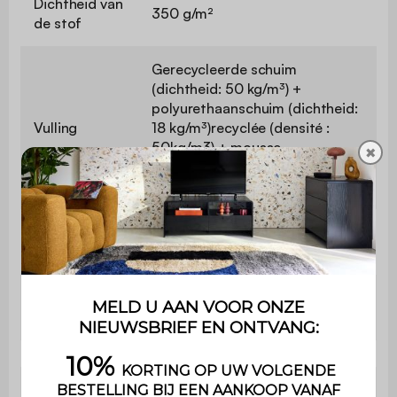
Dichtheid van
350 g/m²
de stof
Gerecycleerde schuim
(dichtheid: 50 kg/m³) +
polyurethaanschuim (dichtheid:
Vulling
18 kg/m³)recyclée (densité :
50kg/m3) + mousse
✖
polyuréthane (densité :
18kg/m3)
Dichtheid
39 cm polyurethaanschuim (30
zitschuim
kg/m3)
Dichtheid
35 cm polyurethaanschuim (30
rugschuim
kg/m3)
Diepte zitvlak
63 cm