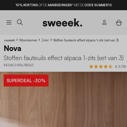
10% KORTING
OP DE
AANBIEDINGEN*
MET DE
CODE SUMMER10
sweeek
Woonkamer
Zetel
Stoffen fauteuils effect alpaca 1-zits (set van 3)
Nova
Stoffen fauteuils effect alpaca 1-zits (set van 3)
INOVACHRALPBGX3
4.5 (19)
SUPERDEAL
-30%