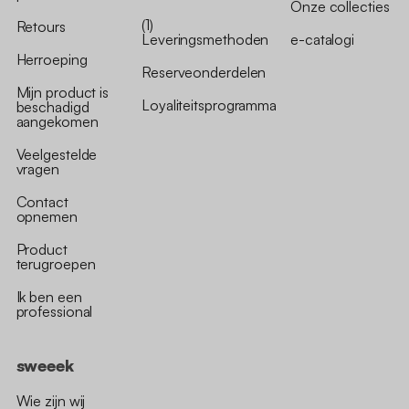
Onze collecties
(1)
Retours
Leveringsmethoden
e-catalogi
Herroeping
Reserveonderdelen
Mijn product is
Loyaliteitsprogramma
beschadigd
aangekomen
Veelgestelde
vragen
Contact
opnemen
Product
terugroepen
Ik ben een
professional
sweeek
Wie zijn wij