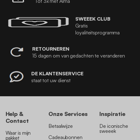
Tot 3x met Alma
SWEEEK CLUB
Gratis
loyaliteitsprogramma
RETOURNEREN
15 dagen om van gedachten te veranderen
DE KLANTENSERVICE
staat tot uw dienst
Help &
Onze Services
Inspiratie
Contact
Betaalwijze
De iconische
sweeek
Waar is mijn
Cadeaubonnen
pakket