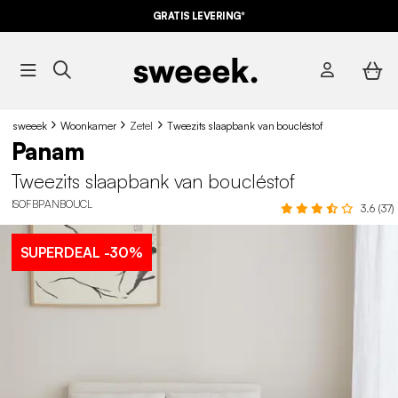
GRATIS LEVERING*
sweeek
Woonkamer
Zetel
Tweezits slaapbank van boucléstof
Panam
Tweezits slaapbank van boucléstof
ISOFBPANBOUCL
3.6 (37)
SUPERDEAL
-30%