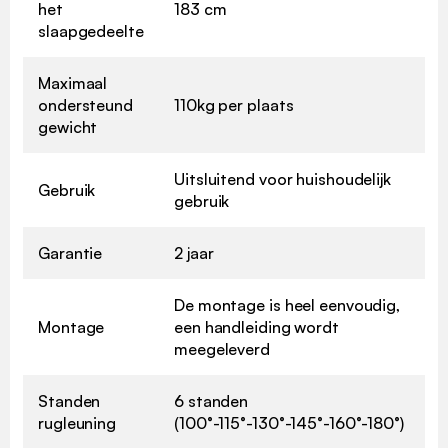
het
183 cm
slaapgedeelte
Maximaal
ondersteund
110kg per plaats
gewicht
Uitsluitend voor huishoudelijk
Gebruik
gebruik
Garantie
2 jaar
De montage is heel eenvoudig,
Montage
een handleiding wordt
meegeleverd
Standen
6 standen
rugleuning
(100°-115°-130°-145°-160°-180°)