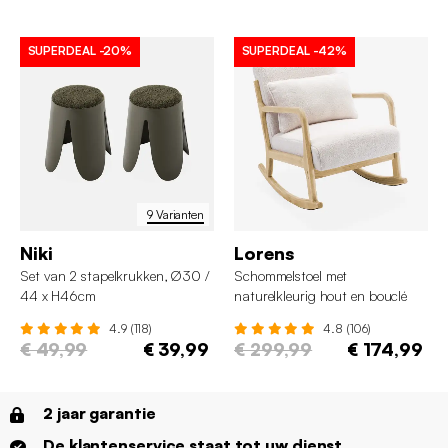
SUPERDEAL
-20%
SUPERDEAL
-42%
9 Varianten
Niki
Lorens
Set van 2 stapelkrukken, Ø30 /
Schommelstoel met
44 x H46cm
naturelkleurig hout en bouclé
4.9 (118)
4.8 (106)
€ 49,99
€ 39,99
€ 299,99
€ 174,99
2 jaar garantie
De klantenservice staat tot uw dienst