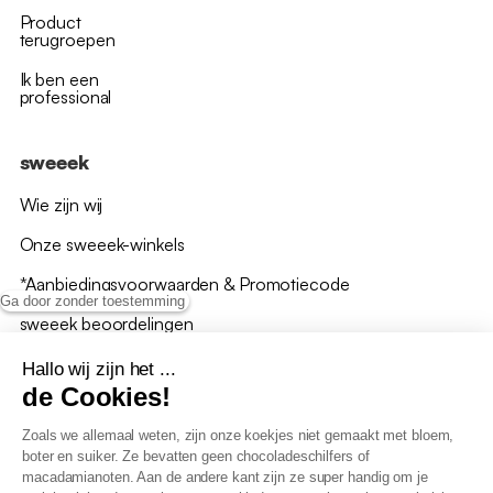
Product
terugroepen
Ik ben een
professional
sweeek
Wie zijn wij
Onze sweeek-winkels
*Aanbiedingsvoorwaarden & Promotiecode
Ga door zonder toestemming
sweeek beoordelingen
Hallo wij zijn het ...
de Cookies!
Zoals we allemaal weten, zijn onze koekjes niet gemaakt met bloem,
boter en suiker. Ze bevatten geen chocoladeschilfers of
Algemene verkoopsvoorwaarden
macadamianoten. Aan de andere kant zijn ze super handig om je
AV loyaliteitsprogramma