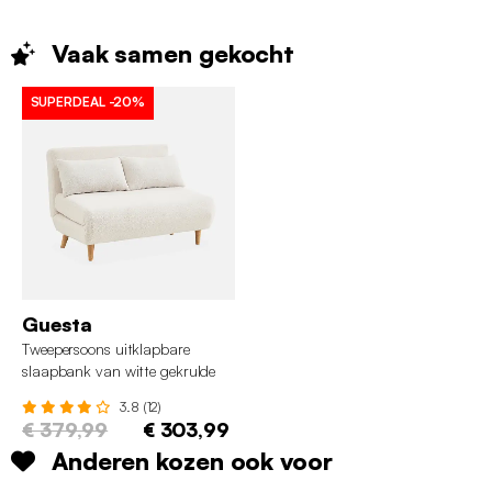
Vaak samen
gekocht
SUPERDEAL
-20%
Guesta
Tweepersoons uitklapbare
slaapbank van witte gekrulde
stof - Guesta
3.8 (12)
€ 379,99
€ 303,99
Anderen kozen ook voor