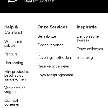
staat tot uw dienst
Help &
Onze Services
Inspiratie
Contact
Betaalwijze
De iconische
sweeek
Waar is mijn
Cadeaubonnen
pakket
Onze collecties
(1)
Retours
Leveringsmethoden
e-catalogi
Herroeping
Reserveonderdelen
Mijn product is
Loyaliteitsprogramma
beschadigd
aangekomen
Veelgestelde
vragen
Contact
opnemen