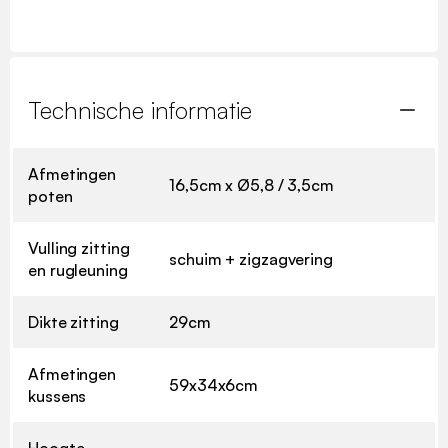
Technische informatie
Afmetingen
16,5cm x Ø5,8 / 3,5cm
poten
Vulling zitting
schuim + zigzagvering
en rugleuning
Dikte zitting
29cm
Afmetingen
59x34x6cm
kussens
Hoogte