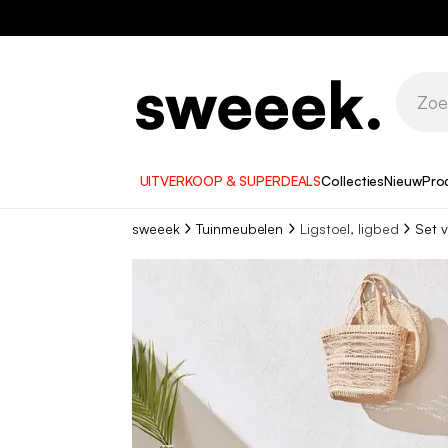
UITVERKOOP & SUPERDEALS
Collecties
Nieuw
Pro
sweeek
Tuinmeubelen
Ligstoel, ligbed
Set v