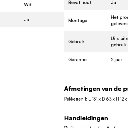
Bevat hout
Ja
Wit
Het pro
Ja
Montage
geleverd
Uitsluit
Gebruik
gebruik
Garantie
2 jaar
Afmetingen van de p
Pakketten 1: L 131 x B 63 x H 12 c
Handleidingen