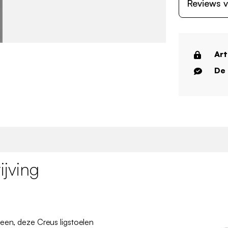
Reviews v
Art
De 
jving
leen, deze Creus ligstoelen