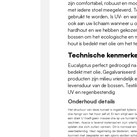
zijn comfortabel, robuust en mo
met iedere stoel meegeleverd. Te
gebruikt te worden. Is UV- en wa
ook aan uw lichaam wanneer u op 
hardhout en we hebben gekozen
bossen om het ecologische en mi
hout is bedekt met olie om het 
Technische kenmerk
Eucalyptus perfect gedroogd na 
bedekt met olie. Gegalvaniseerd
producten zijn milieu vriendelijk
levensduur van de bossen. Textil
UV en regenbestendig
Onderhoud details
Het structuur van deze tuinset is ingeölied tijden
olie hangt van het hout zelf af. Er kan altijd een 
een doek U hoeft geen nieuwe olie op uw tuinset te
wachten. Acacia is levend materiaal en zijn uiterli
spleten die zich zullen vormen. Dit is normaal en 
weerbestendig. Haal regelmatig de bladeren, water
kunnen met zeepwater en een spons worden schoo