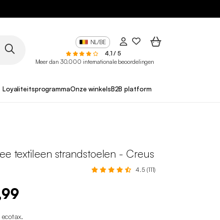
NL/BE
4,1 / 5
Meer dan 30.000 internationale beoordelingen
Loyaliteitsprogramma
Onze winkels
B2B platform
ee textileen strandstoelen - Creus
4.5 (111)
,99
1 ecotax
.