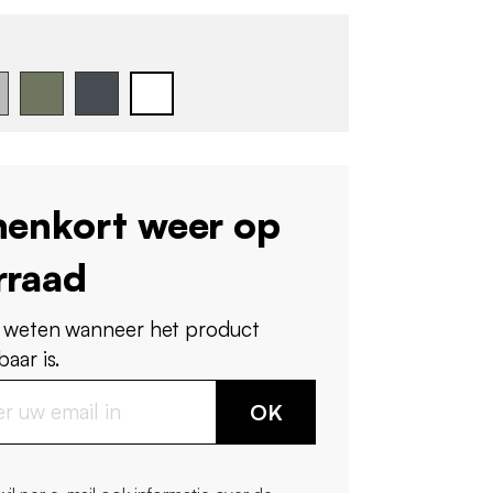
nenkort weer op
rraad
 weten wanneer het product
aar is.
OK