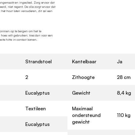
ngemaakt en ingeolied. Zorg ervoor dat
rd, niet regent. De olie zorgt ervoor dat
k het hout laten verouderen, dit zal een
r binnen op te bergen om het te
 hoes wilt gebruiken; kies dan voor een
recte hitte in contact komen.
Strandstoel
Kantelbaar
Ja
2
Zithoogte
28 cm
Eucalyptus
Gewicht
8,4 kg
Textileen
Maximaal
ondersteund
110 kg
gewicht
Eucalyptus