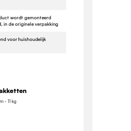
duct wordt gemonteerd
, in de originele verpakking
end voor huishoudelijk
akketten
m - 11 kg