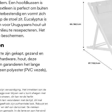
dern. Een hoofdkussen is
xtileen is perfect om buiten
terbestendig en vormt zich
de stoel zit. Eucalyptus is
 voor Uruguyaans hout uit
lieu te resepecteren. Het
te beschermen.
en
te zijn gekapt, gezand en
 hardware. hout, deze
 en garanderen het lange
een polyester (PVC vezels),
s zijn vervaardiging. Het intrekken van de
laagje over blijven wat u kunt afvegen met
 smeren, dit kan tot de herfst
jk kan veranderen met de tijd, dit met
geeft ook zijn authentieke look. Robuust en
 en stof van de tuinset. De vlekken
n gemaakt. In de lente en aan het eind