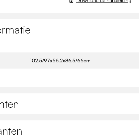
Download de handleiding
ormatie
102.5/97x56.2x86.5/66cm
nten
anten