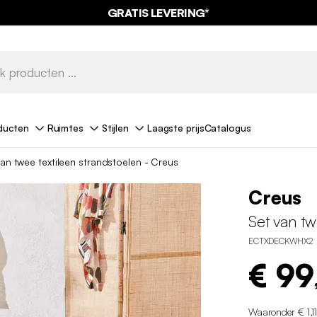
GRATIS LEVERING*
ducten
Ruimtes
Stijlen
Laagste prijs
Catalogus
an twee textileen strandstoelen - Creus
Creus
Set van tw
ECTXDECKWHX2
€ 99
Waaronder € 1,1