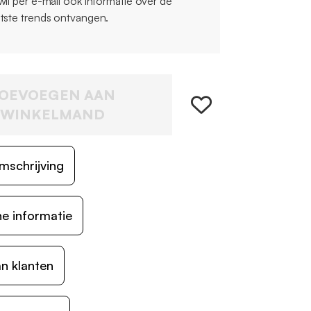
 wil per e-mail ook informatie over de
atste trends ontvangen.
OEVOEGEN AAN
WINKELMAND
mschrijving
e informatie
n klanten