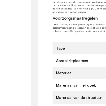
van de zomer moet de bank grondig worden schoo
het de komende 24 uur nadat u de olie heeft gesmee
de natuurlijke kleur van het hout blijft. U kunt oo
grijs aspect aan uw bank geven.
Voorzorgsmaatregelen
- Het is belangrijk uw ligstoelen tijdens de winte
beschermen tegen de regen en de vorst. Als u een
polyester hoes. - De ligstoelen moeten niet met di
Type
Aantal zitplaatsen
Materiaal
Materiaal van het doek
Materiaal van de structuur