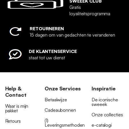
SWEEEK CLUB
Gratis
loyaliteitsprogramma
RETOURNEREN
15 dagen om van gedachten te veranderen
DE KLANTENSERVICE
staat tot uw dienst
Help &
Onze Services
Inspiratie
Contact
Betaalwijze
De iconische
sweeek
Waar is mijn
Cadeaubonnen
pakket
Onze collecties
(1)
Retours
Leveringsmethoden
e-catalogi