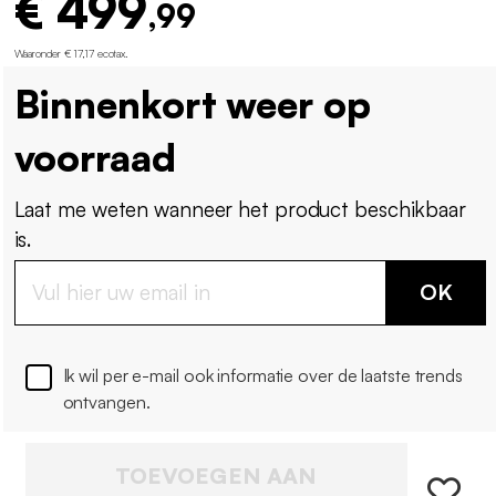
€ 499
,99
Waaronder € 17,17 ecotax
.
Binnenkort weer op
voorraad
Laat me weten wanneer het product beschikbaar
is.
OK
Ik wil per e-mail ook informatie over de laatste trends
ontvangen.
TOEVOEGEN AAN