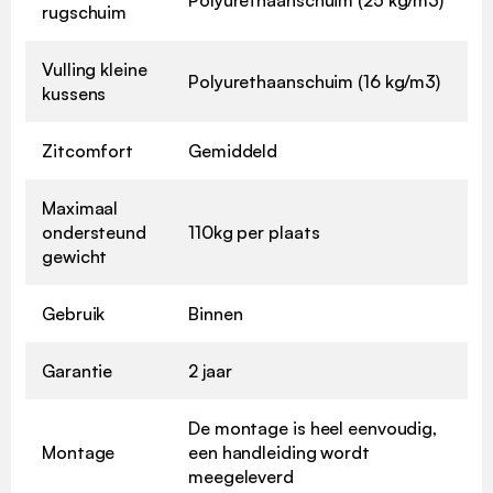
Polyurethaanschuim (25 kg/m3)
rugschuim
Vulling kleine
Polyurethaanschuim (16 kg/m3)
kussens
Zitcomfort
Gemiddeld
Maximaal
ondersteund
110kg per plaats
gewicht
Gebruik
Binnen
Garantie
2 jaar
De montage is heel eenvoudig,
Montage
een handleiding wordt
meegeleverd