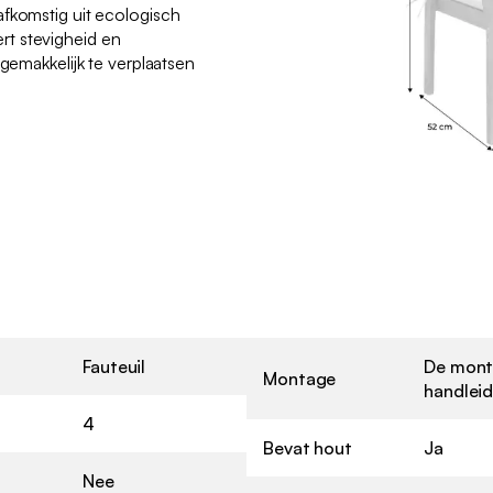
afkomstig uit ecologisch
t stevigheid en
 gemakkelijk te verplaatsen
Fauteuil
De monta
Montage
handlei
4
Bevat hout
Ja
Nee