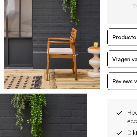
T
Producto
Vragen va
Reviews v
Hou
eco
Dik