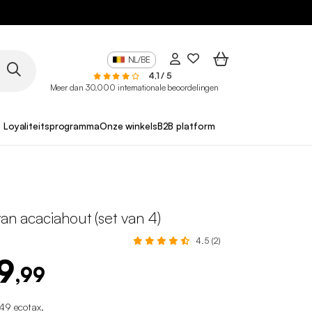
10
NL/BE
4,1 / 5
Meer dan 30.000 internationale beoordelingen
Loyaliteitsprogramma
Onze winkels
B2B platform
van acaciahout (set van 4)
4.5 (2)
9
,99
49 ecotax
.