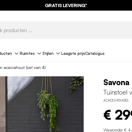
0% KORTING
OP DE
AANBIEDINGEN*
GRATIS LEVERING*
MET DE
CODE SUMMER
ducten
Ruimtes
Stijlen
Laagste prijs
Catalogus
an acaciahout (set van 4)
Savona
Tuinstoel 
ACKDCHRX4BG
€ 29
Waaronder € 4,