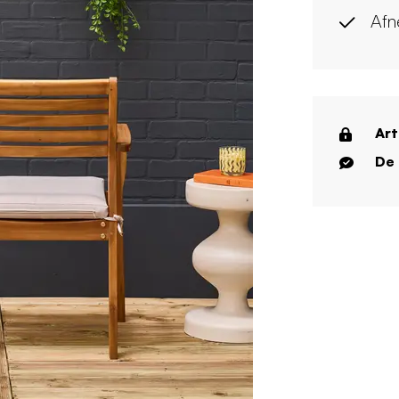
Afn
Art
De 