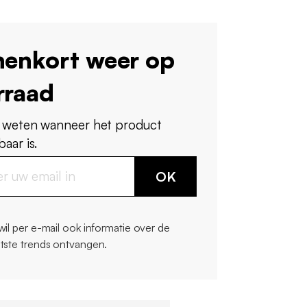
nenkort weer op
rraad
 weten wanneer het product
aar is.
OK
 wil per e-mail ook informatie over de
atste trends ontvangen.