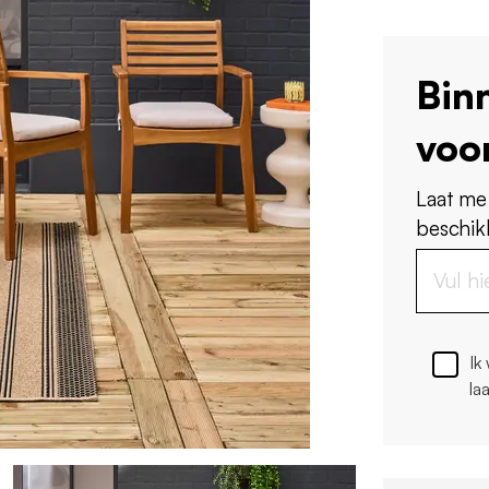
Bin
voo
Laat me
beschikb
Ik
la