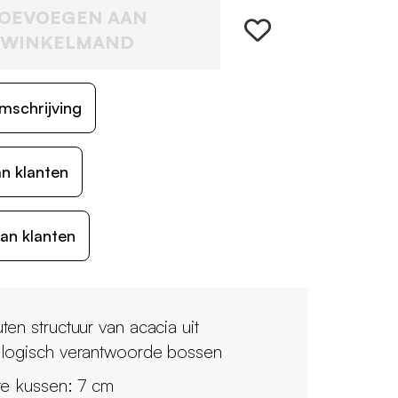
OEVOEGEN AAN
WINKELMAND
mschrijving
n klanten
an klanten
ten structuur van acacia uit
logisch verantwoorde bossen
te kussen: 7 cm