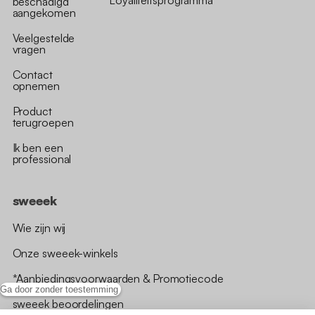
Loyaliteitsprogramma
beschadigd
aangekomen
Veelgestelde
vragen
Contact
opnemen
Product
terugroepen
Ik ben een
professional
sweeek
Wie zijn wij
Onze sweeek-winkels
*Aanbiedingsvoorwaarden & Promotiecode
Ga door zonder toestemming
sweeek beoordelingen