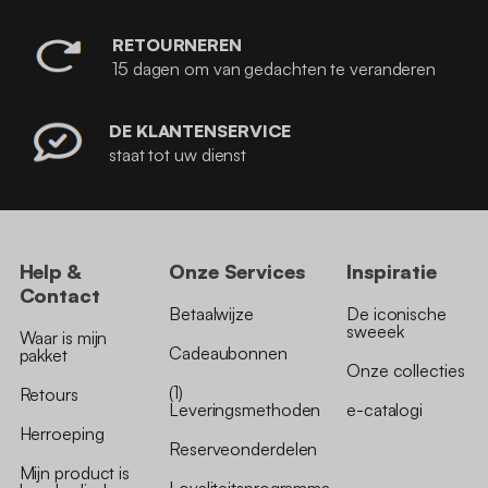
RETOURNEREN
15 dagen om van gedachten te veranderen
DE KLANTENSERVICE
staat tot uw dienst
Help &
Onze Services
Inspiratie
Contact
Betaalwijze
De iconische
sweeek
Waar is mijn
Cadeaubonnen
pakket
Onze collecties
(1)
Retours
Leveringsmethoden
e-catalogi
Herroeping
Reserveonderdelen
Mijn product is