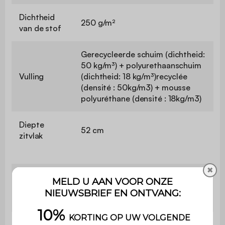
Dichtheid
250 g/m²
van de stof
Gerecycleerde schuim (dichtheid:
50 kg/m³) + polyurethaanschuim
Vulling
(dichtheid: 18 kg/m³)recyclée
(densité : 50kg/m3) + mousse
polyuréthane (densité : 18kg/m3)
Diepte
52 cm
zitvlak
✖
Maximaal
ondersteund
110 kg
gewicht
Uitsluitend voor huishoudelijk