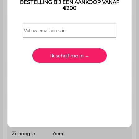
Gebruik
gebruik
Garantie
2 jaar
De montage is heel eenvoudig,
Montage
een handleiding wordt
meegeleverd
Afwerking
Lichte walnootbeits
Fauteuil
B 70,5 x D 75 x H 81cm
Zitvlak
B 59 x D 52cm
Zithoogte
47cm
Zithoogte
6cm