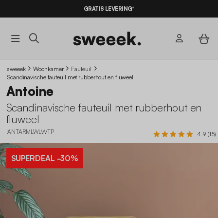
GRATIS LEVERING*
sweeek
Woonkamer
Fauteuil
Scandinavische fauteuil met rubberhout en fluweel
Antoine
Scandinavische fauteuil met rubberhout en
fluweel
IANTARMLWLVVTP
4.9 (15)
SUPERDEAL
-30%