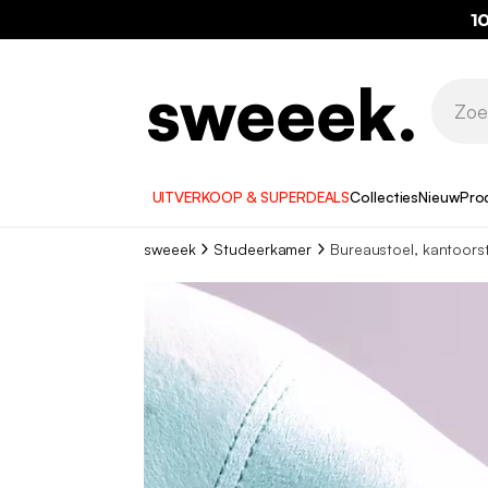
1
UITVERKOOP & SUPERDEALS
Collecties
Nieuw
Pro
sweeek
Studeerkamer
Bureaustoel, kantoors