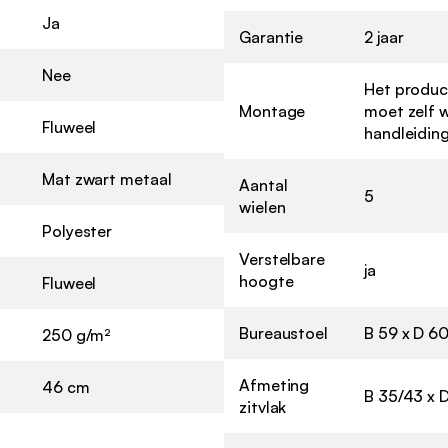
Ja
Garantie
2 jaar
Nee
Het product
Montage
moet zelf 
Fluweel
handleiding
Mat zwart metaal
Aantal
5
wielen
Polyester
Verstelbare
ja
hoogte
Fluweel
Bureaustoel
B 59 x D 6
250 g/m²
Afmeting
46 cm
B 35/43 x 
zitvlak