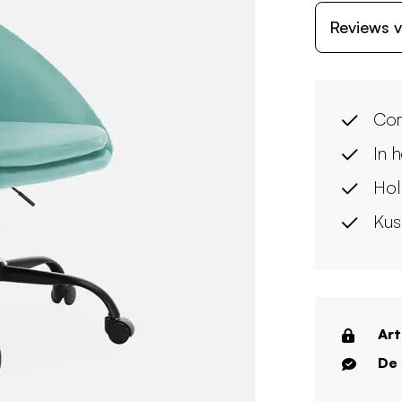
Reviews v
Com
In 
Hol
Kus
Art
De 