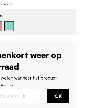
65 ecotax
.
an
nenkort weer op
rraad
 weten wanneer het product
aar is.
OK