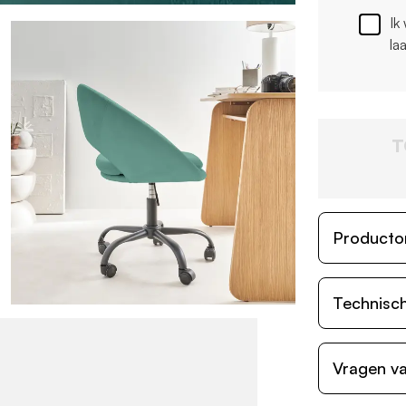
Ik
la
T
Producto
Technisch
Vragen va