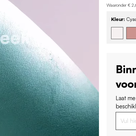
Waaronder € 2,
Kleur:
Cya
Bin
voo
Laat me
beschikb