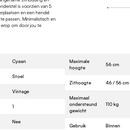
nderstel is voorzien van 5
verplaatsen en een hendel
te passen. Minimalistisch en
t erop om door jou te
Cyaan
Maximale
56 cm
hoogte
Stoel
Zithoogte
46 / 56 cm
Vintage
Maximaal
ondersteund
110 kg
1
gewicht
Nee
Gebruik
Binnen