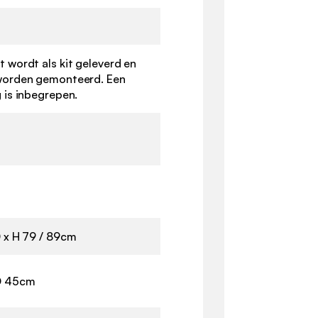
 wordt als kit geleverd en
worden gemonteerd. Een
 is inbegrepen.
0 x H 79 / 89cm
D 45cm