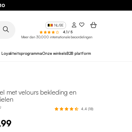
10
NL/BE
4,1 / 5
Meer dan 30.000 internationale beoordelingen
Loyaliteitsprogramma
Onze winkels
B2B platform
el met velours bekleding en
ielen
U
4.4 (18)
,99