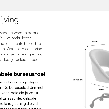
jving
verwend te worden door de
ie. Het omhullende,
 met de zachte bekleding
en. Waan je in een kleine
n en uitgeholde rugleuning
t, laat je verleiden door
abele bureaustoel
ustoel voor lange dagen
r! De bureaustoel Jim met
 zachtheid die je zoekt
t zijn zachte, delicate
olle rugleuning die zich
 aangename zithouding en