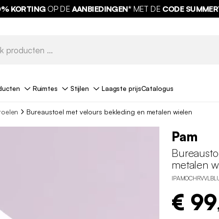
0% KORTING
OP DE
AANBIEDINGEN*
GRATIS LEVERING*
MET DE
CODE SUMMER
ducten
Ruimtes
Stijlen
Laagste prijs
Catalogus
toelen
Bureaustoel met velours bekleding en metalen wielen
Pam
Bureausto
metalen w
IPAMOCHRVVLBL
€ 99