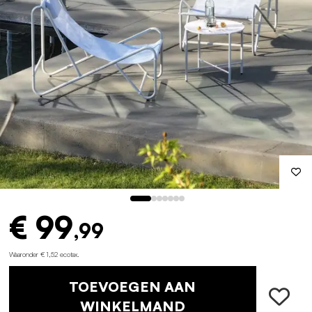
€ 99
,99
Waaronder € 1,52 ecotax
.
TOEVOEGEN AAN
WINKELMAND