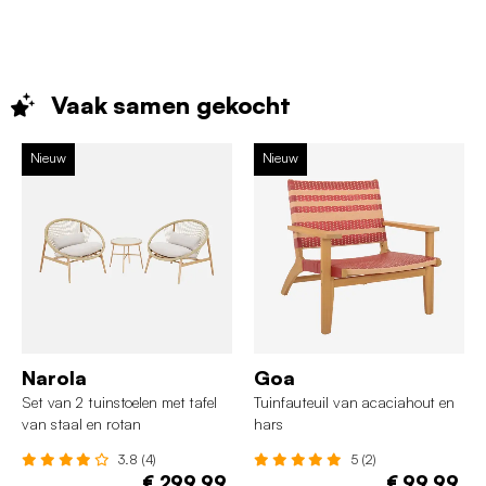
Vaak samen
gekocht
Nieuw
Nieuw
Narola
Goa
Set van 2 tuinstoelen met tafel
Tuinfauteuil van acaciahout en
van staal en rotan
hars
3.8 (4)
5 (2)
€ 299,99
€ 99,99