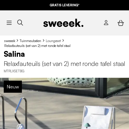
GRATIS LEVERING*
sweeek
Tuinmeubelen
Loungeset
Relaxfauteuils (set van 2) met ronde tafel staal
Salina
Relaxfauteuils (set van 2) met ronde tafel staal
MTRLXSETBG
Nieuw