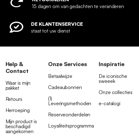
15 dagen om van gedachten te veranderen
DE KLANTENSERVICE
staat tot uw dienst
Help &
Onze Services
Inspiratie
Contact
Betaalwijze
De iconische
sweeek
Waar is mijn
Cadeaubonnen
pakket
Onze collecties
(1)
Retours
Leveringsmethoden
e-catalogi
Herroeping
Reserveonderdelen
Mijn product is
Loyaliteitsprogramma
beschadigd
aangekomen