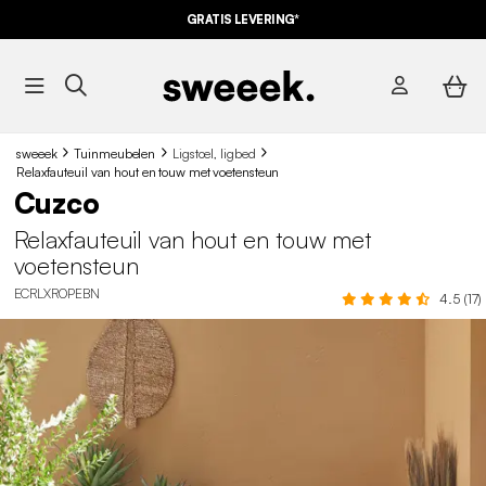
10% KORTING
OP DE
AANBIEDINGEN*
GRATIS LEVERING*
MET DE
CODE SUMMER10
sweeek
Tuinmeubelen
Ligstoel, ligbed
Relaxfauteuil van hout en touw met voetensteun
Cuzco
Relaxfauteuil van hout en touw met
voetensteun
ECRLXROPEBN
4.5 (17)