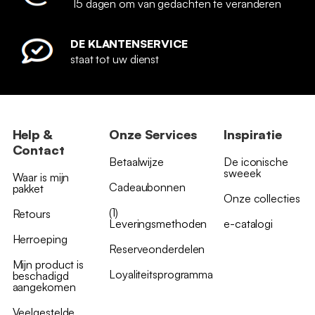
15 dagen om van gedachten te veranderen
DE KLANTENSERVICE
staat tot uw dienst
Help &
Onze Services
Inspiratie
Contact
Betaalwijze
De iconische
sweeek
Waar is mijn
Cadeaubonnen
pakket
Onze collecties
(1)
Retours
Leveringsmethoden
e-catalogi
Herroeping
Reserveonderdelen
Mijn product is
Loyaliteitsprogramma
beschadigd
aangekomen
Veelgestelde