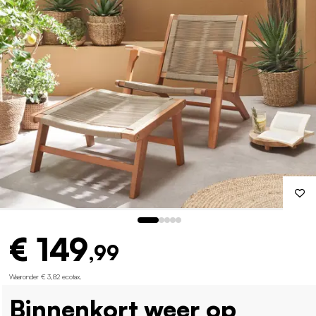
€ 149
,99
Waaronder € 3,82 ecotax
.
Binnenkort weer op