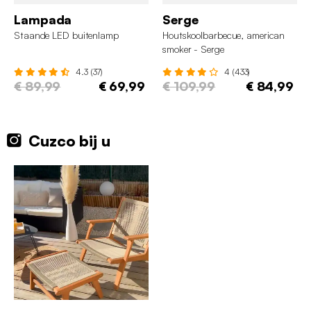
Lampada
Serge
Staande LED buitenlamp
Houtskoolbarbecue, american
smoker - Serge
4.3 (37)
4 (433)
€ 89,99
€ 69,99
€ 109,99
€ 84,99
Cuzco bij u