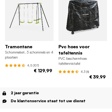
Tramontane
Pvc hoes voor
Schommelset, 3 schommels en 4
tafeltennis
plaatsen
PVC beschermhoes
tafeltennistafel
4.5 (107)
€ 129,99
4.3 (6)
€ 39,99
2 jaar garantie
De klantenservice staat tot uw dienst