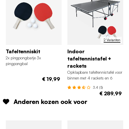
2 Varianten
Tafeltenniskit
Indoor
2x pingpongbatje 3x
tafeltennistafel +
pingpongbal
rackets
Opklapbare tafeltennistafel voor
binnen met 4 rackets en 6
€ 19,99
ballen
3.4 (5)
€ 289,99
Anderen kozen ook voor