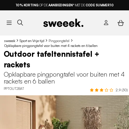
10% KORTING
OP DE
AANBIEDINGEN*
MET DE
CODE SUMMER10
sweeek
Sport en Vrije tijd
Pingpongtafel
Opklapbare pingpongtafel voor buiten met 4 rackets en 6 ballen
Outdoor tafeltennistafel +
rackets
Opklapbare pingpongtafel voor buiten met 4
rackets en 6 ballen
PPTOUT2BAT
2.9 (30)