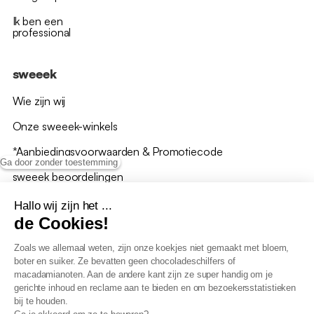
Ik ben een
professional
sweeek
Wie zijn wij
Onze sweeek-winkels
*Aanbiedingsvoorwaarden & Promotiecode
Ga door zonder toestemming
sweeek beoordelingen
Hallo wij zijn het ...
de Cookies!
Zoals we allemaal weten, zijn onze koekjes niet gemaakt met bloem,
boter en suiker. Ze bevatten geen chocoladeschilfers of
Algemene verkoopsvoorwaarden
macadamianoten. Aan de andere kant zijn ze super handig om je
AV loyaliteitsprogramma
gerichte inhoud en reclame aan te bieden en om bezoekersstatistieken
Beleid persoonsgegevens
bij te houden.
Verkoopsvoorwaarden voor B2B