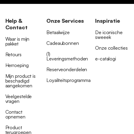
Help &
Onze Services
Inspiratie
Contact
Betaalwijze
De iconische
sweeek
Waar is mijn
Cadeaubonnen
pakket
Onze collecties
(1)
Retours
Leveringsmethoden
e-catalogi
Herroeping
Reserveonderdelen
Mijn product is
Loyaliteitsprogramma
beschadigd
aangekomen
Veelgestelde
vragen
Contact
opnemen
Product
terugroepen