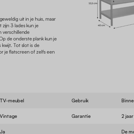
geweldig uit in je huis, maar
zijn 3 lades kun je
n verschillende
Op de onderste plank kun je
wijt. Tot slot is de
je flatscreen of zelfs een
TV-meubel
Gebruik
Binne
Vintage
Garantie
2 jaar
Ja
De mo