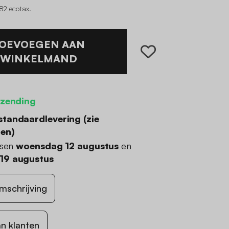
82 ecotax
.
OEVOEGEN AAN
WINKELMAND
rzending
standaardlevering (
zie
den
)
ssen
woensdag 12 augustus
en
19 augustus
mschrijving
n klanten