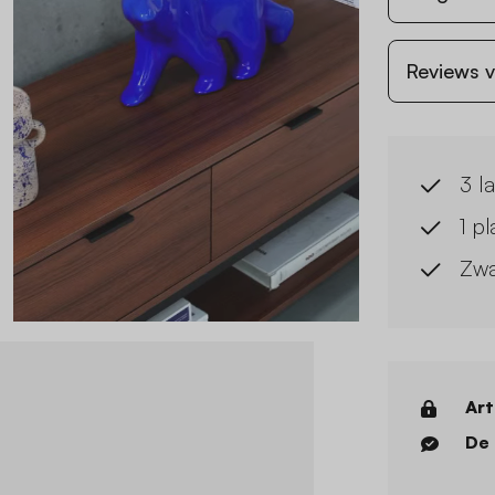
Reviews v
3 l
1 p
Zwa
Art
De 