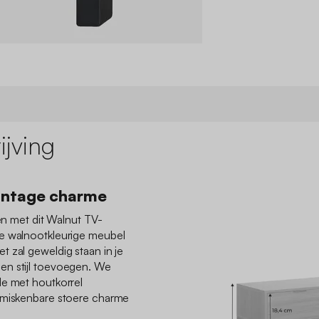
jving
intage charme
nen met dit Walnut TV-
te walnootkleurige meubel
 zal geweldig staan in je
en stijl toevoegen. We
de met houtkorrel
nmiskenbare stoere charme