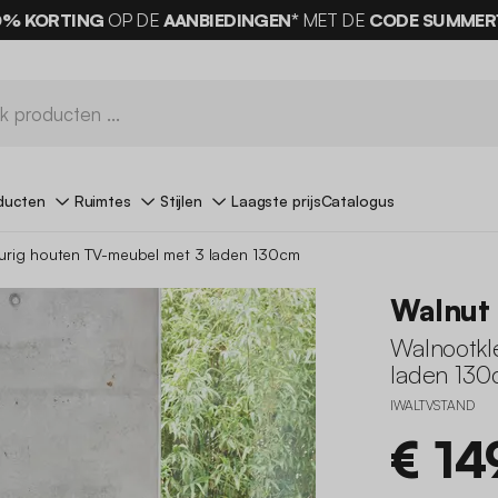
0% KORTING
OP DE
AANBIEDINGEN*
MET DE
CODE SUMMER
ducten
Ruimtes
Stijlen
Laagste prijs
Catalogus
urig houten TV-meubel met 3 laden 130cm
Walnut
Walnootkl
laden 13
IWALTVSTAND
€ 14