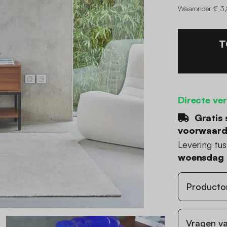
Waaronder € 3,
T
Directe ve
Gratis 
voorwaar
Levering tu
woensdag 
Producto
Vragen va