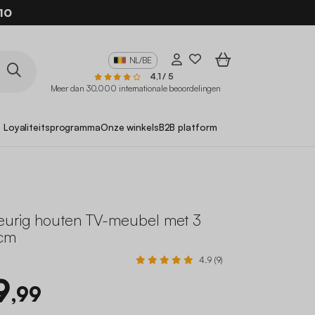
10
NL/BE
4,1 / 5
Meer dan 30.000 internationale beoordelingen
Loyaliteitsprogramma
Onze winkels
B2B platform
eurig houten TV-meubel met 3
0cm
4.9 (9)
9
,99