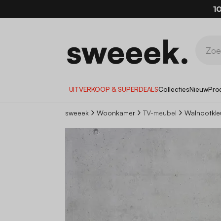
1
UITVERKOOP & SUPERDEALS
Collecties
Nieuw
Pro
sweeek
Woonkamer
TV-meubel
Walnootkle