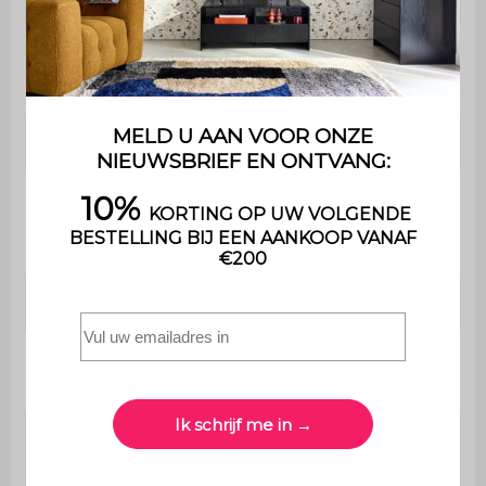
Gebruik
Binnen
Garantie
2 jaar
De montage is heel
Montage
eenvoudig, een handleiding
wordt meegeleverd
Afmetingen
120 x 43 x 60 cm
Afmetingen van
40 x 120 cm
het blad
Afmetingen van
119,5 x 37,5 cm
de planken