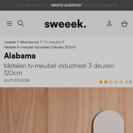
10% KORTING
OP DE
AANBIEDINGEN*
GRATIS LEVERING*
MET DE
CODE SUMMER10
sweeek
Woonkamer
TV-meubel
Metalen tv-meubel industrieel 3 deuren 120cm
Alabama
Metalen tv-meubel industrieel 3 deuren
120cm
IALATVSTANDBK
2 (1)