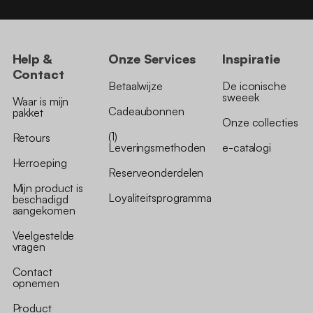
Help &
Onze Services
Inspiratie
Contact
Betaalwijze
De iconische
sweeek
Waar is mijn
Cadeaubonnen
pakket
Onze collecties
(1)
Retours
Leveringsmethoden
e-catalogi
Herroeping
Reserveonderdelen
Mijn product is
Loyaliteitsprogramma
beschadigd
aangekomen
Veelgestelde
vragen
Contact
opnemen
Product