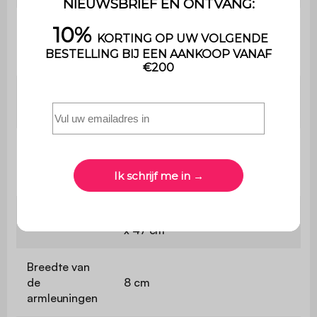
Afmetingen
van de
68 x 77 x 69,5 cm - 7 kg
fauteuils
Afmetingen
100 x 50 x 35 cm - 6,8 kg
van de tafel
Afmetingen
Fauteuil: 58 x 38,5 cm / Bank:
van de
120 x 38,5 cm
rugleuning
Fauteuil: 58 x 47 cm / Bank: 120
Zitafmetingen
x 47 cm
Breedte van
de
8 cm
armleuningen