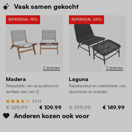
Vaak samen
gekocht
SUPERDEAL
-15%
SUPERDEAL
-25%
2 Varianten
2 Varianten
Madera
Laguna
Relaxzetels van acaciahout en
Relaxfauteuil en voetenbank van
textileen (set van 2)
aluminium en koorden
3.9 (7)
€ 129,99
€ 109,99
€ 199,99
€ 149,99
Anderen kozen ook voor