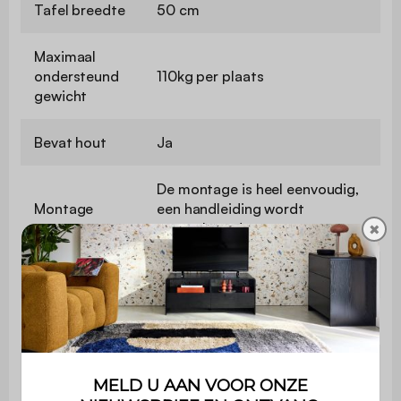
Tafel breedte
50 cm
Maximaal
ondersteund
110kg per plaats
gewicht
Bevat hout
Ja
De montage is heel eenvoudig,
Montage
een handleiding wordt
meegeleverd
✖
Gebruik
Buiten
Garantie
2 jaar
Afmetingen
129 x 77 x 69,5 cm - 11kg
van de bank