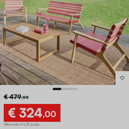
€ 479
,99
€ 324
,00
Waaronder € 6,35 ecotax
.