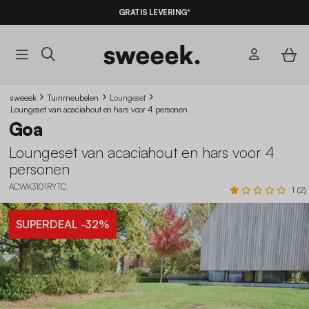
GRATIS LEVERING*
sweeek
Tuinmeubelen
Loungeset
Loungeset van acaciahout en hars voor 4 personen
Goa
Loungeset van acaciahout en hars voor 4
personen
ACWK3101RYTC
1 (2)
SUPERDEAL
-32%