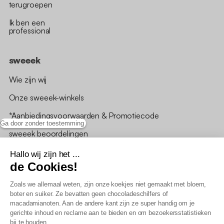
terugroepen
Ik ben een
professional
sweeek
Wie zijn wij
Onze sweeek-winkels
*Aanbiedingsvoorwaarden & Promotiecode
Ga door zonder toestemming
sweeek beoordelingen
Hallo wij zijn het ...
de Cookies!
Zoals we allemaal weten, zijn onze koekjes niet gemaakt met bloem,
boter en suiker. Ze bevatten geen chocoladeschilfers of
Algemene verkoopsvoorwaarden
macadamianoten. Aan de andere kant zijn ze super handig om je
AV loyaliteitsprogramma
gerichte inhoud en reclame aan te bieden en om bezoekersstatistieken
Beleid persoonsgegevens
bij te houden.