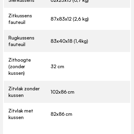
Sierkussens
62x25x15 (0,7 kg)
Zitkussens
87x83x12 (2,6 kg)
fauteuil
Rugkussens
83x40x18 (1,4kg)
fauteuil
Zithoogte
(zonder
32 cm
kussen)
Zitvlak zonder
102x86 cm
kussen
Zitvlak met
82x86 cm
kussen