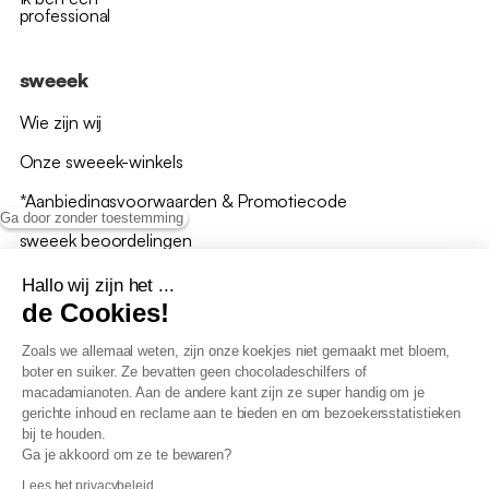
professional
sweeek
Wie zijn wij
Onze sweeek-winkels
*Aanbiedingsvoorwaarden & Promotiecode
Ga door zonder toestemming
sweeek beoordelingen
Hallo wij zijn het ...
de Cookies!
Zoals we allemaal weten, zijn onze koekjes niet gemaakt met bloem,
boter en suiker. Ze bevatten geen chocoladeschilfers of
Algemene verkoopsvoorwaarden
macadamianoten. Aan de andere kant zijn ze super handig om je
AV loyaliteitsprogramma
gerichte inhoud en reclame aan te bieden en om bezoekersstatistieken
Beleid persoonsgegevens
bij te houden.
Verkoopsvoorwaarden voor B2B
Ga je akkoord om ze te bewaren?
Verklaring inzake toegankelijkheid
Lees het privacybeleid