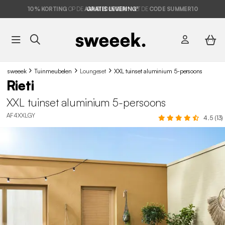
10% KORTING
OP DE
AANBIEDINGEN*
GRATIS LEVERING*
MET DE
CODE SUMMER10
sweeek
Tuinmeubelen
Loungeset
XXL tuinset aluminium 5-persoons
Rieti
XXL tuinset aluminium 5-persoons
AF4XXLGY
4.5 (13)