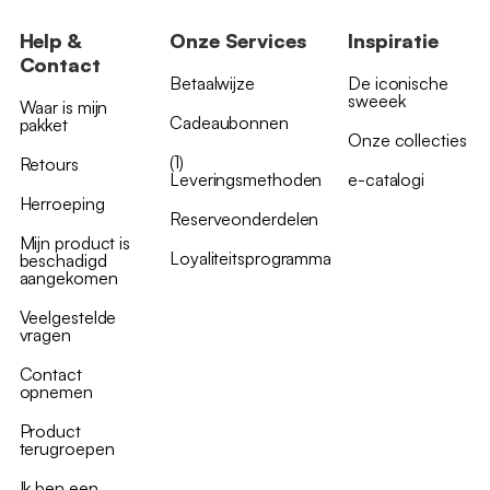
Help &
Onze Services
Inspiratie
Contact
Betaalwijze
De iconische
sweeek
Waar is mijn
Cadeaubonnen
pakket
Onze collecties
(1)
Retours
Leveringsmethoden
e-catalogi
Herroeping
Reserveonderdelen
Mijn product is
Loyaliteitsprogramma
beschadigd
aangekomen
Veelgestelde
vragen
Contact
opnemen
Product
terugroepen
Ik ben een