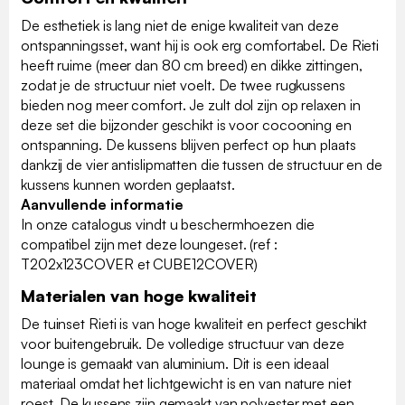
De esthetiek is lang niet de enige kwaliteit van deze
ontspanningsset, want hij is ook erg comfortabel. De Rieti
heeft ruime (meer dan 80 cm breed) en dikke zittingen,
zodat je de structuur niet voelt. De twee rugkussens
bieden nog meer comfort. Je zult dol zijn op relaxen in
deze set die bijzonder geschikt is voor cocooning en
ontspanning. De kussens blijven perfect op hun plaats
dankzij de vier antislipmatten die tussen de structuur en de
kussens kunnen worden geplaatst.
Aanvullende informatie
In onze catalogus vindt u beschermhoezen die
compatibel zijn met deze loungeset. (ref :
T202x123COVER et CUBE12COVER)
Materialen van hoge kwaliteit
De tuinset Rieti is van hoge kwaliteit en perfect geschikt
voor buitengebruik. De volledige structuur van deze
lounge is gemaakt van aluminium. Dit is een ideaal
materiaal omdat het lichtgewicht is en van nature niet
roest. De kussens zijn gemaakt van polyester met een