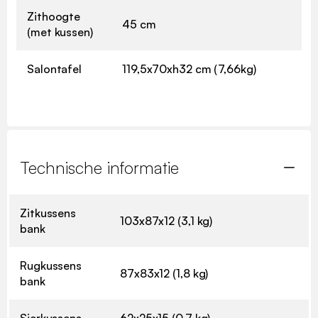
Zithoogte
45 cm
(met kussen)
Salontafel
119,5x70xh32 cm (7,66kg)
Technische informatie
Zitkussens
103x87x12 (3,1 kg)
bank
Rugkussens
87x83x12 (1,8 kg)
bank