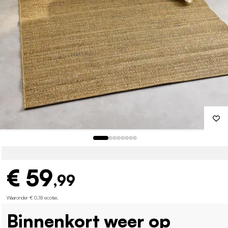
€ 59
,99
Waaronder € 0,18 ecotax
.
Binnenkort weer op