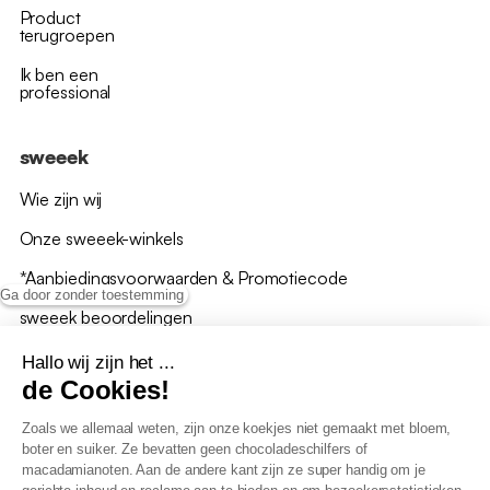
Product
terugroepen
Ik ben een
professional
sweeek
Wie zijn wij
Onze sweeek-winkels
*Aanbiedingsvoorwaarden & Promotiecode
Ga door zonder toestemming
sweeek beoordelingen
Hallo wij zijn het ...
de Cookies!
Zoals we allemaal weten, zijn onze koekjes niet gemaakt met bloem,
boter en suiker. Ze bevatten geen chocoladeschilfers of
Algemene verkoopsvoorwaarden
macadamianoten. Aan de andere kant zijn ze super handig om je
AV loyaliteitsprogramma