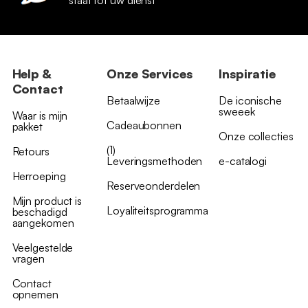
staat tot uw dienst
Help &
Onze Services
Inspiratie
Contact
Betaalwijze
De iconische
sweeek
Waar is mijn
Cadeaubonnen
pakket
Onze collecties
(1)
Retours
Leveringsmethoden
e-catalogi
Herroeping
Reserveonderdelen
Mijn product is
Loyaliteitsprogramma
beschadigd
aangekomen
Veelgestelde
vragen
Contact
opnemen