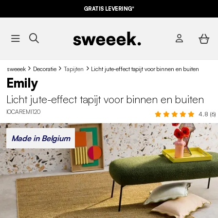
10% KORTING
OP DE
AANBIEDINGEN*
GRATIS LEVERING*
MET DE
CODE SUMMER10
sweeek
Decoratie
Tapijten
Licht jute-effect tapijt voor binnen en buiten
Emily
Licht jute-effect tapijt voor binnen en buiten
IOCAREMI120
4.8 (6)
Made in Belgium