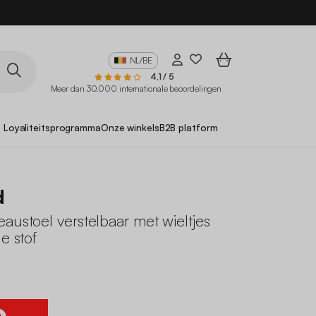
NL/BE
4,1 / 5
Meer dan 30.000 internationale beoordelingen
Loyaliteitsprogramma
Onze winkels
B2B platform
d
austoel verstelbaar met wieltjes
e stof