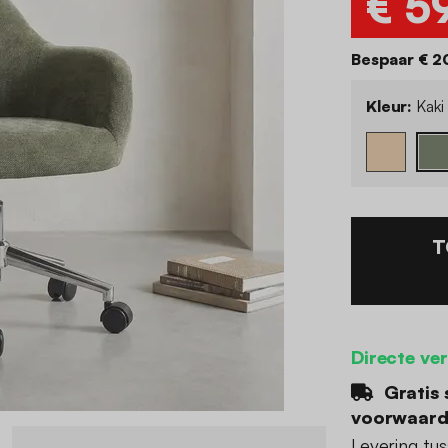
€ 5
Bespaar € 2
Kleur:
Kaki
T
Directe ve
Gratis 
voorwaar
Levering tu