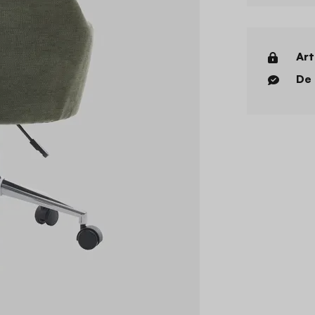
Art
De 