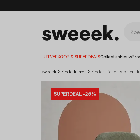
UITVERKOOP & SUPERDEALS
Collecties
Nieuw
Pro
sweeek
Kinderkamer
Kindertafel en stoelen, k
SUPERDEAL
-25%