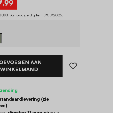
9
,99
0,00.
Aanbod geldig t/m 18/08/2026.
OEVOEGEN AAN
WINKELMAND
rzending
standaardlevering (
zie
den
)
ssen
dinsdag 11 augustus
en