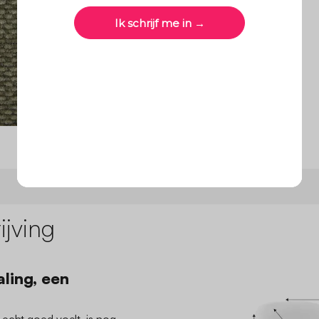
jving
aling, een