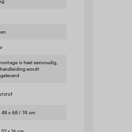
kg
nen
ar
montage is heel eenvoudig,
 handleiding wordt
geleverd
ststof
 48 x 68 / 74 cm
 52 x 16 cm