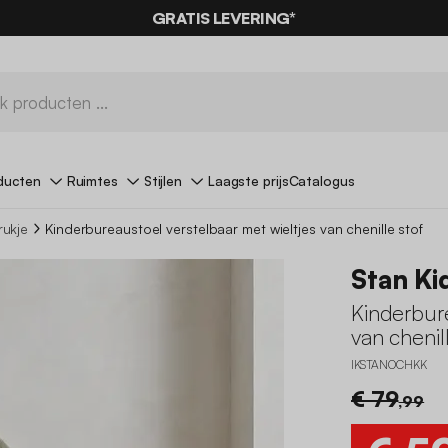
GRATIS LEVERING*
ducten
Ruimtes
Stijlen
Laagste prijs
Catalogus
rukje
Kinderbureaustoel verstelbaar met wieltjes van chenille stof
Stan Ki
Kinderbure
van chenill
IKSTANOCHKK
€ 79
,99