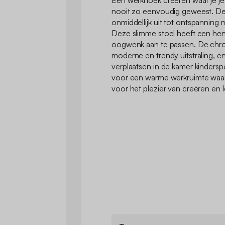
Een werkhoek creëren waar je je
nooit zo eenvoudig geweest. De 
onmiddellijk uit tot ontspanning m
Deze slimme stoel heeft een he
oogwenk aan te passen. De chr
moderne en trendy uitstraling, en
verplaatsen in de kamer kinderspe
voor een warme werkruimte waar
voor het plezier van creëren en l