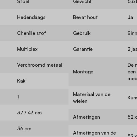
Stoel
Gewicht
6,6 
Hedendaags
Bevat hout
Ja
Chenille stof
Gebruik
Bin
Multiplex
Garantie
2 ja
Verchroomd metaal
De 
Montage
een
mee
Kaki
Materiaal van de
1
Kun
wielen
37 / 43 cm
Afmetingen
52 x
36 cm
Afmetingen van de
52 x