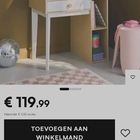
€ 119
,99
Waaronder € 3,82 ecotax
.
TOEVOEGEN AAN
WINKELMAND