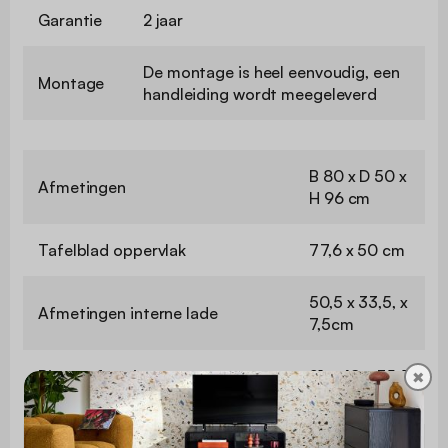
Garantie
2 jaar
De montage is heel eenvoudig, een
Montage
handleiding wordt meegeleverd
B 80 x D 50 x
Afmetingen
H 96 cm
Tafelblad oppervlak
77,6 x 50 cm
50,5 x 33,5, x
Afmetingen interne lade
7,5cm
Binnenafmetingen van
21 x 48 x 35,5
✖
opslagruimtes
cm