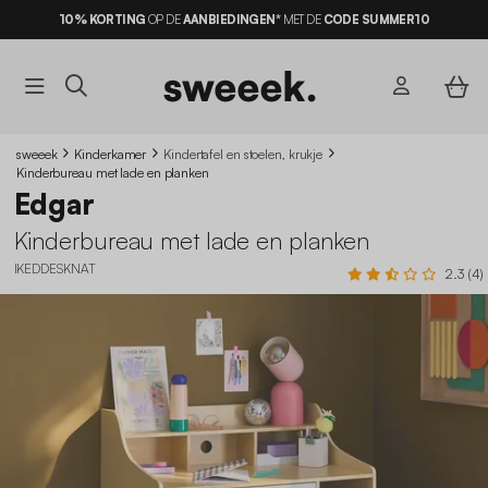
10% KORTING
OP DE
AANBIEDINGEN*
MET DE
CODE SUMMER10
sweeek
Kinderkamer
Kindertafel en stoelen, krukje
Kinderbureau met lade en planken
Edgar
Kinderbureau met lade en planken
IKEDDESKNAT
2.3 (4)