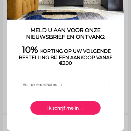
Maximaal ladegewicht
4kg
Gewichtscapaciteit 2 grote
5kg (per
planken
schap)
Maximaal platformgewicht
10 kg
Max. gewicht bovenste en
5 kg
onderste opbergruimte
Totaal gewicht
20 kg
Anti-kantelkit
Ja
Vragen van klanten