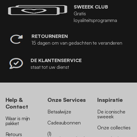
SWEEEK CLUB
Gratis
loyaliteitsprogramma
RETOURNEREN
15 dagen om van gedachten te veranderen
DE KLANTENSERVICE
staat tot uw dienst
Help &
Onze Services
Inspiratie
Contact
Betaalwijze
De iconische
sweeek
Waar is mijn
Cadeaubonnen
pakket
Onze collecties
(1)
Retours