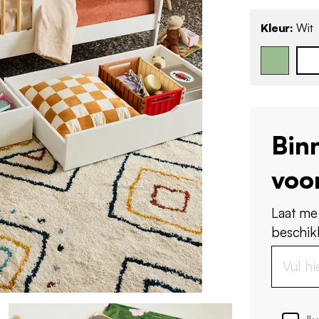
Kleur:
Wit
Bin
voo
Laat me
beschikb