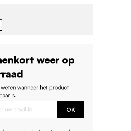
nenkort weer op
rraad
 weten wanneer het product
aar is.
OK