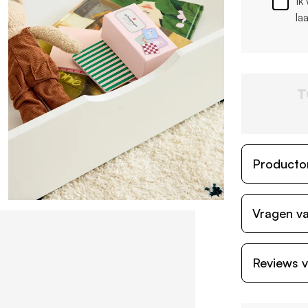
Ik
la
T
Producto
Vragen va
Reviews v