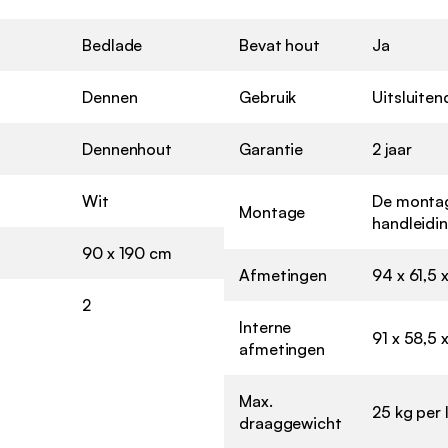
Bedlade
Bevat hout
Ja
Dennen
Gebruik
Uitsluiten
Dennenhout
Garantie
2 jaar
Wit
De montag
Montage
handleidi
90 x 190 cm
Afmetingen
94 x 61,5 
2
Interne
91 x 58,5 
afmetingen
Max.
25 kg per 
draaggewicht