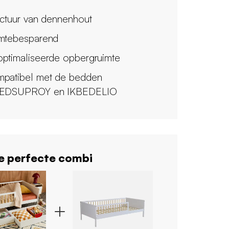
uctuur van dennenhout
mtebesparend
ptimaliseerde opbergruimte
patibel met de bedden
BEDSUPROY en IKBEDELIO
 perfecte combi