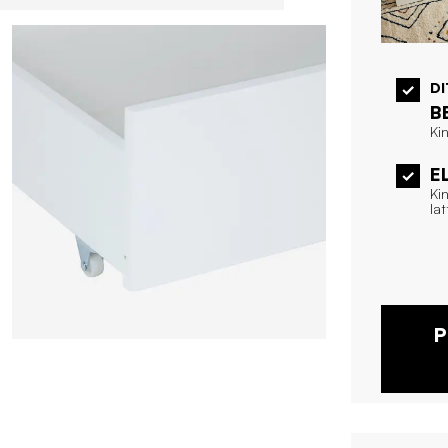
D
B
Ki
E
Ki
la
P