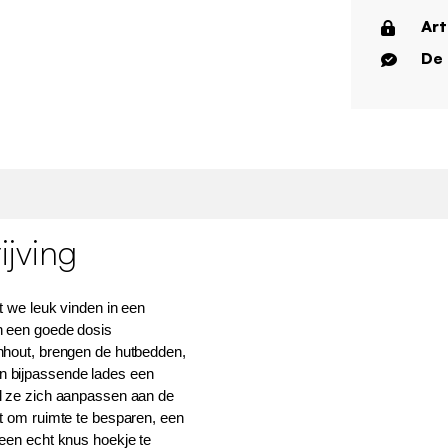
Art
De 
jving
t we leuk vinden in een
n een goede dosis
nhout, brengen de hutbedden,
n bijpassende lades een
jl ze zich aanpassen aan de
at om ruimte te besparen, een
 een echt knus hoekje te