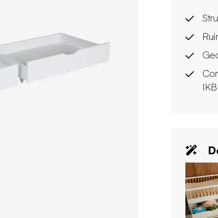
Str
Rui
Geo
Com
IK
De