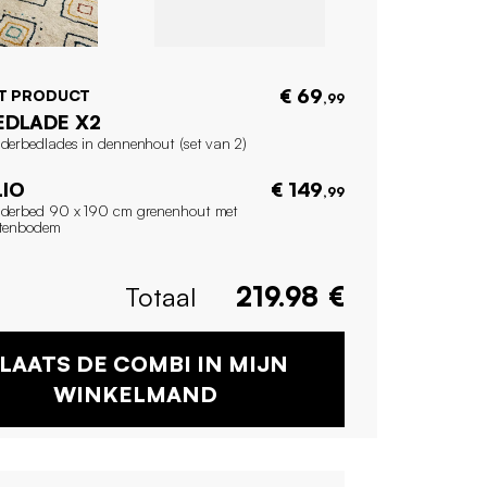
€ 69
IT PRODUCT
,99
EDLADE X2
nderbedlades in dennenhout (set van 2)
LIO
€ 149
,99
nderbed 90 x 190 cm grenenhout met
ttenbodem
Totaal
219.98
€
LAATS DE COMBI IN MIJN
WINKELMAND