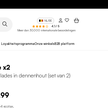
NL/BE
4,1 / 5
Meer dan 30.000 internationale beoordelingen
Loyaliteitsprogramma
Onze winkels
B2B platform
e x2
lades in dennenhout (set van 2)
,99
34 ecotax
.