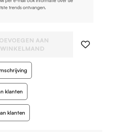
 wil per e-mail ook informatie over de
atste trends ontvangen.
OEVOEGEN AAN
WINKELMAND
mschrijving
n klanten
an klanten