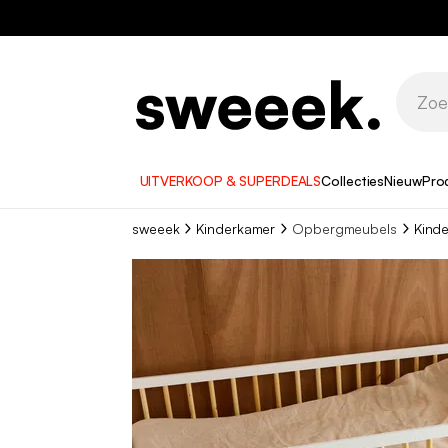
UITVERKOOP & SUPERDEALS
Collecties
Nieuw
Pro
sweeek
Kinderkamer
Opbergmeubels
Kinde