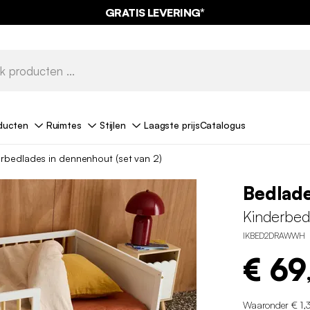
GRATIS LEVERING*
ducten
Ruimtes
Stijlen
Laagste prijs
Catalogus
rbedlades in dennenhout (set van 2)
Bedlad
Kinderbed
IKBED2DRAWWH
€ 69
Waaronder € 1,