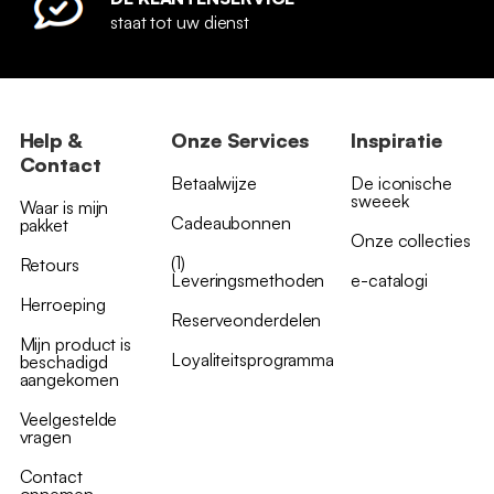
staat tot uw dienst
Help &
Onze Services
Inspiratie
Contact
Betaalwijze
De iconische
sweeek
Waar is mijn
Cadeaubonnen
pakket
Onze collecties
(1)
Retours
Leveringsmethoden
e-catalogi
Herroeping
Reserveonderdelen
Mijn product is
Loyaliteitsprogramma
beschadigd
aangekomen
Veelgestelde
vragen
Contact