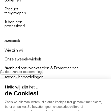
opnemen
Product
terugroepen
Ik ben een
professional
sweeek
Wie zijn wij
Onze sweeek-winkels
*Aanbiedingsvoorwaarden & Promotiecode
Ga door zonder toestemming
sweeek beoordelingen
Hallo wij zijn het ...
de Cookies!
Zoals we allemaal weten, zijn onze koekjes niet gemaakt met bloem,
boter en suiker. Ze bevatten geen chocoladeschilfers of
Algemene verkoopsvoorwaarden