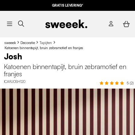
GRATIS LEVERING*
sweeek
Decoratie
Tapijten
Katoenen binnentapijt, bruin zebramotief en franjes
Josh
Katoenen binnentapijt, bruin zebramotief en
franjes
ICARJOSH120
5 (2)