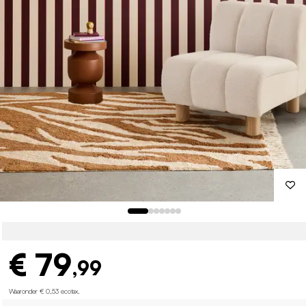
€ 79
,99
Waaronder € 0,53 ecotax
.