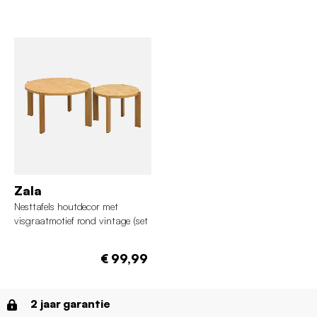
Zala
Nesttafels houtdecor met
visgraatmotief rond vintage (set
van 2)
€ 99,99
2 jaar garantie