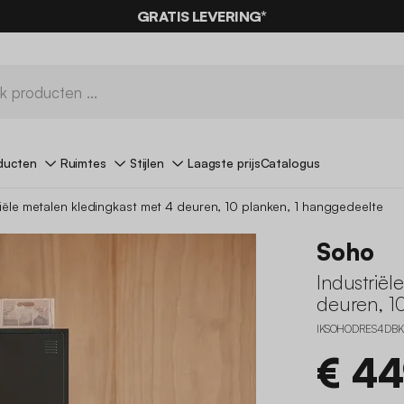
GRATIS LEVERING*
ducten
Ruimtes
Stijlen
Laagste prijs
Catalogus
riële metalen kledingkast met 4 deuren, 10 planken, 1 hanggedeelte
Soho
Industriël
deuren, 1
IKSOHODRES4DBK
€ 4