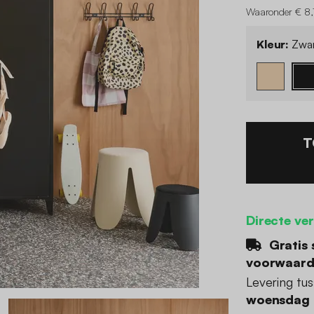
Waaronder € 8,7
Kleur:
Zwar
T
Directe ve
Gratis 
voorwaar
Levering tu
woensdag 