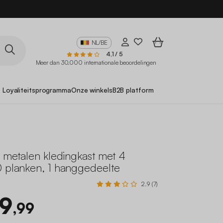
NL/BE
4,1 / 5
Meer dan 30.000 internationale beoordelingen
Loyaliteitsprogramma
Onze winkels
B2B platform
e metalen kledingkast met 4
0 planken, 1 hanggedeelte
2.9 (7)
49
,99