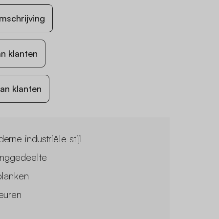
mschrijving
n klanten
an klanten
rne industriële stijl
anggedeelte
planken
euren