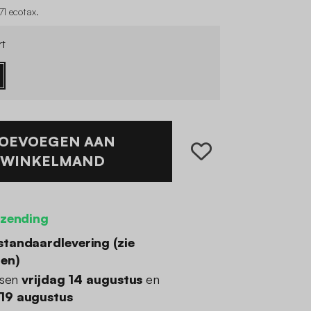
1 ecotax
.
t
OEVOEGEN AAN
WINKELMAND
rzending
standaardlevering (
zie
den
)
ssen
vrijdag 14 augustus
en
19 augustus