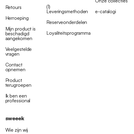
Onze collecties
(1)
Retours
Leveringsmethoden
e-catalogi
Herroeping
Reserveonderdelen
Mijn product is
Loyaliteitsprogramma
beschadigd
aangekomen
Veelgestelde
vragen
Contact
opnemen
Product
terugroepen
Ik ben een
professional
sweeek
Wie zijn wij