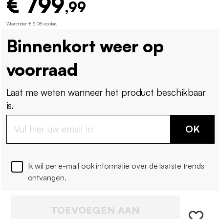
€ 799
,99
Waaronder € 5,08 ecotax
.
Binnenkort weer op
voorraad
Laat me weten wanneer het product beschikbaar
is.
OK
Ik wil per e-mail ook informatie over de laatste trends
ontvangen.
TOEVOEGEN AAN