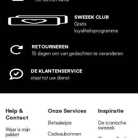
SWEEEK CLUB
Gratis
loyaliteitsprogramma
RETOURNEREN
15 dagen om van gedachten te veranderen
DE KLANTENSERVICE
staat tot uw dienst
Help &
Onze Services
Inspiratie
Contact
Betaalwijze
De iconische
sweeek
Waar is mijn
Cadeaubonnen
pakket