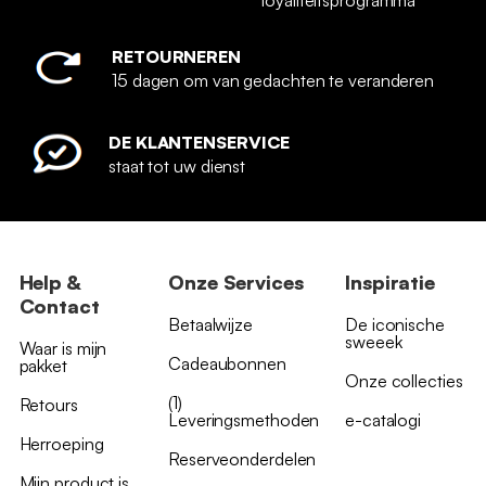
loyaliteitsprogramma
RETOURNEREN
15 dagen om van gedachten te veranderen
DE KLANTENSERVICE
staat tot uw dienst
Help &
Onze Services
Inspiratie
Contact
Betaalwijze
De iconische
sweeek
Waar is mijn
Cadeaubonnen
pakket
Onze collecties
(1)
Retours
Leveringsmethoden
e-catalogi
Herroeping
Reserveonderdelen
Mijn product is