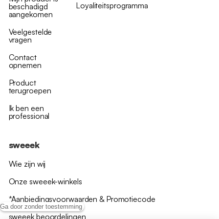
Loyaliteitsprogramma
beschadigd
aangekomen
Veelgestelde
vragen
Contact
opnemen
Product
terugroepen
Ik ben een
professional
sweeek
Wie zijn wij
Onze sweeek-winkels
*Aanbiedingsvoorwaarden & Promotiecode
Ga door zonder toestemming
sweeek beoordelingen