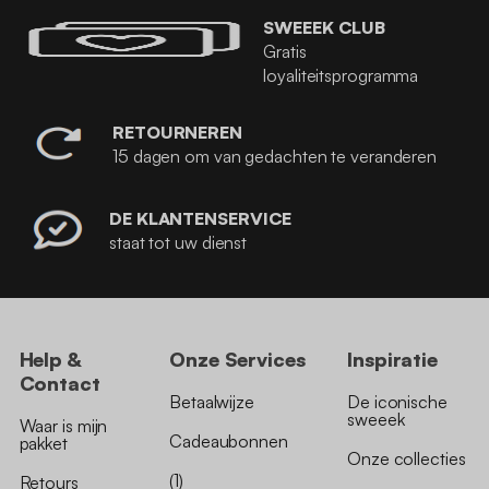
SWEEEK CLUB
Gratis
loyaliteitsprogramma
RETOURNEREN
15 dagen om van gedachten te veranderen
DE KLANTENSERVICE
staat tot uw dienst
Help &
Onze Services
Inspiratie
Contact
Betaalwijze
De iconische
sweeek
Waar is mijn
Cadeaubonnen
pakket
Onze collecties
(1)
Retours