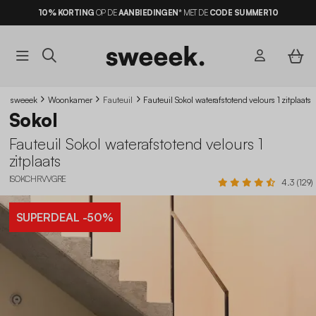
10% KORTING
OP DE
AANBIEDINGEN*
MET DE
CODE SUMMER10
sweeek
Woonkamer
Fauteuil
Fauteuil Sokol waterafstotend velours 1 zitplaats
Sokol
Fauteuil Sokol waterafstotend velours 1
zitplaats
ISOKCHRVVGRE
4.3 (129)
SUPERDEAL
-50%