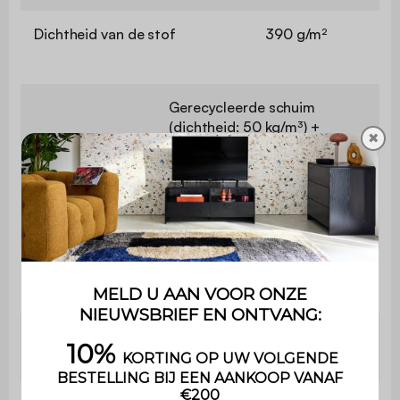
Dichtheid van de stof
390 g/m²
Gerecycleerde schuim
(dichtheid: 50 kg/m³) +
✖
polyurethaanschuim
Vulling
(dichtheid: 18 kg/m³)recyclée
(densité : 50kg/m3) + mousse
polyuréthane (densité :
18kg/m3)
Dichtheid
Polyurethaanschuim
zitschuim
(30kg/m3)
Dichtheid
Polyurethaanschuim
rugschuim
(30kg/m3)