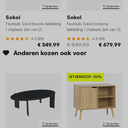
7 Varianten
5 Varianten
Sokol
Sokol
Fauteuils Sokol bouclé-bekleding
Fauteuils Sokol corduroy
1 zitplaats (set van 2)
bekleding 1 zitplaats (set van 3)
4.3 (129)
4.3 (129)
€ 549,99
€ 849,99
€ 679,99
Anderen kozen ook voor
UITVERKOOP
-30%
3 Varianten
2 Varianten