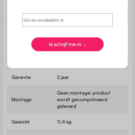
Zithoogte
35 cm
Diepte zitvlak
60 cm
Maximaal
ondersteund
110 kg
gewicht
Gebruik
Binnen
Garantie
2 jaar
Geen montage: product
Montage
wordt gecomprimeerd
geleverd
Gewicht
11,4 kg