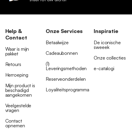
Help &
Onze Services
Inspiratie
Contact
Betaalwijze
De iconische
sweeek
Waar is mijn
Cadeaubonnen
pakket
Onze collecties
(1)
Retours
Leveringsmethoden
e-catalogi
Herroeping
Reserveonderdelen
Mijn product is
Loyaliteitsprogramma
beschadigd
aangekomen
Veelgestelde
vragen
Contact
opnemen