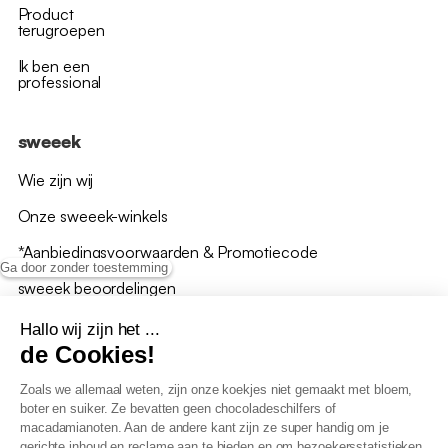
Product
terugroepen
Ik ben een
professional
sweeek
Wie zijn wij
Onze sweeek-winkels
*Aanbiedingsvoorwaarden & Promotiecode
Ga door zonder toestemming
sweeek beoordelingen
Hallo wij zijn het ...
de Cookies!
Zoals we allemaal weten, zijn onze koekjes niet gemaakt met bloem,
boter en suiker. Ze bevatten geen chocoladeschilfers of
Algemene verkoopsvoorwaarden
macadamianoten. Aan de andere kant zijn ze super handig om je
AV loyaliteitsprogramma
gerichte inhoud en reclame aan te bieden en om bezoekersstatistieken