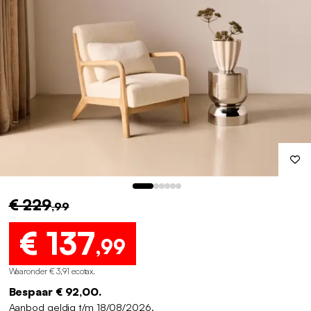
€ 229
,99
€ 137
,99
Waaronder € 3,91 ecotax
.
Bespaar € 92,00.
Aanbod geldig t/m 18/08/2026.