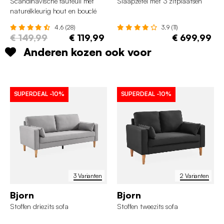
Scandinavische fauteuil met
Slaapzetel met 3 zitplaatsen
naturelkleurig hout en bouclé
4.6 (28)
3.9 (11)
€ 149,99
€ 119,99
€ 699,99
Anderen kozen ook voor
SUPERDEAL
-10%
SUPERDEAL
-10%
3 Varianten
2 Varianten
Bjorn
Bjorn
Stoffen driezits sofa
Stoffen tweezits sofa