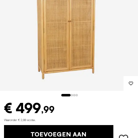
€ 499
,99
Waaronder € 2,88 ecotax
.
TOEVOEGEN AAN