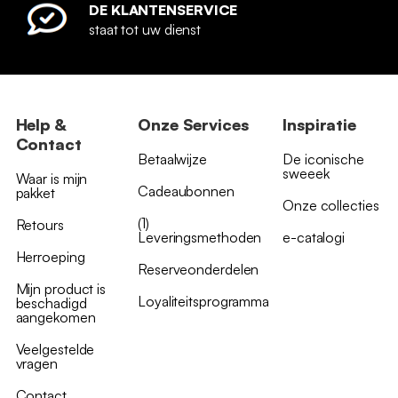
DE KLANTENSERVICE
staat tot uw dienst
Help &
Onze Services
Inspiratie
Contact
Betaalwijze
De iconische
sweeek
Waar is mijn
Cadeaubonnen
pakket
Onze collecties
(1)
Retours
Leveringsmethoden
e-catalogi
Herroeping
Reserveonderdelen
Mijn product is
Loyaliteitsprogramma
beschadigd
aangekomen
Veelgestelde
vragen
Contact