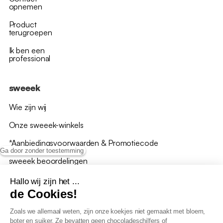
opnemen
Product
terugroepen
Ik ben een
professional
sweeek
Wie zijn wij
Onze sweeek-winkels
*Aanbiedingsvoorwaarden & Promotiecode
Ga door zonder toestemming
sweeek beoordelingen
Hallo wij zijn het ...
de Cookies!
Zoals we allemaal weten, zijn onze koekjes niet gemaakt met bloem,
boter en suiker. Ze bevatten geen chocoladeschilfers of
Algemene verkoopsvoorwaarden