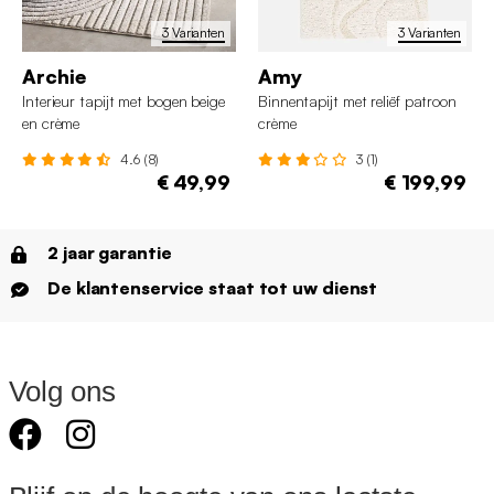
3 Varianten
3 Varianten
Archie
Amy
Interieur tapijt met bogen beige
Binnentapijt met reliëf patroon
en crème
crème
4.6 (8)
3 (1)
€ 49,99
€ 199,99
2 jaar garantie
De klantenservice staat tot uw dienst
Volg ons