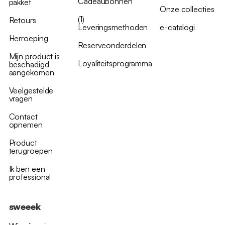
Cadeaubonnen
pakket
Onze collecties
(1)
Retours
Leveringsmethoden
e-catalogi
Herroeping
Reserveonderdelen
Mijn product is
Loyaliteitsprogramma
beschadigd
aangekomen
Veelgestelde
vragen
Contact
opnemen
Product
terugroepen
Ik ben een
professional
sweeek