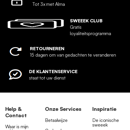
Tot 3x met Alma
SWEEEK CLUB
Gratis
loyaliteitsprogramma
RETOURNEREN
15 dagen om van gedachten te veranderen
DE KLANTENSERVICE
staat tot uw dienst
Help &
Onze Services
Inspiratie
Contact
Betaalwijze
De iconische
sweeek
Waar is mijn