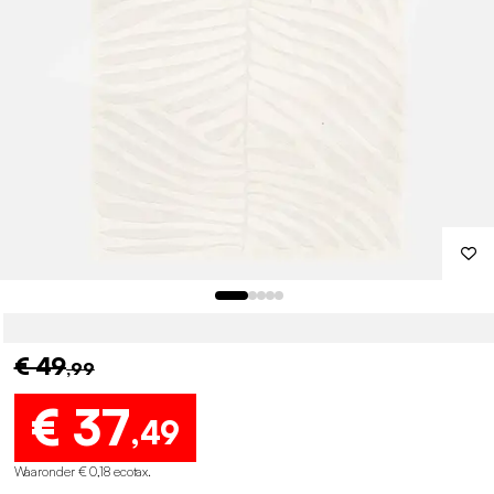
€ 49
,99
€ 37
,49
Waaronder € 0,18 ecotax
.