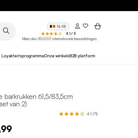
NL/BE
4,1 / 5
Meer dan 30.000 internationale beoordelingen
Loyaliteitsprogramma
Onze winkels
B2B platform
re barkrukken 61,5/83,5cm
set van 2)
4.1 (71)
,99