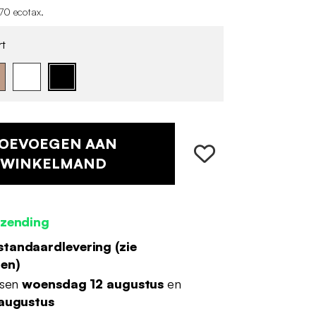
70 ecotax
.
t
OEVOEGEN AAN
WINKELMAND
rzending
standaardlevering (
zie
den
)
ssen
woensdag 12 augustus
en
 augustus