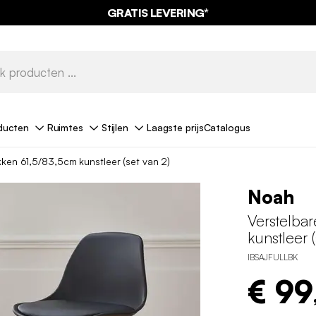
GRATIS LEVERING*
ducten
Ruimtes
Stijlen
Laagste prijs
Catalogus
kken 61,5/83,5cm kunstleer (set van 2)
Noah
Verstelba
kunstleer (
IBSAJFULLBK
€ 99