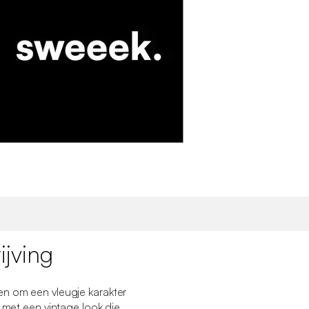
jving
en om een vleugje karakter
n met een vintage look die