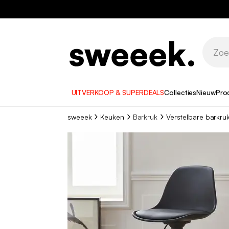
UITVERKOOP & SUPERDEALS
Collecties
Nieuw
Pro
sweeek
Keuken
Barkruk
Verstelbare barkru