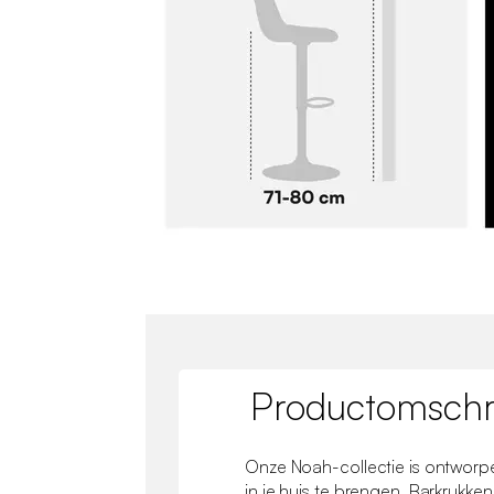
Productomschri
Onze Noah-collectie is ontworp
in je huis te brengen. Barkrukke