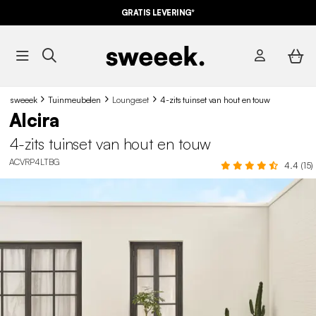
10% KORTING
OP DE
AANBIEDINGEN*
GRATIS LEVERING*
MET DE
CODE SUMMER10
sweeek
Tuinmeubelen
Loungeset
4-zits tuinset van hout en touw
Alcira
4-zits tuinset van hout en touw
ACVRP4LTBG
4.4 (15)