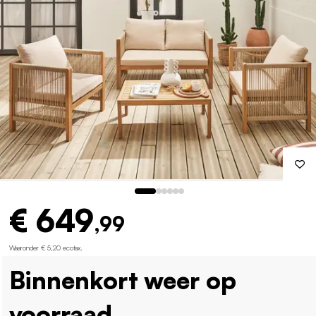
€ 649
,99
Waaronder € 5,20 ecotax
.
Binnenkort weer op
voorraad