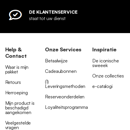
DE KLANTENSERVICE
staat tot uw dienst
Help &
Onze Services
Inspiratie
Contact
Betaalwijze
De iconische
sweeek
Waar is mijn
Cadeaubonnen
pakket
Onze collecties
(1)
Retours
Leveringsmethoden
e-catalogi
Herroeping
Reserveonderdelen
Mijn product is
Loyaliteitsprogramma
beschadigd
aangekomen
Veelgestelde
vragen