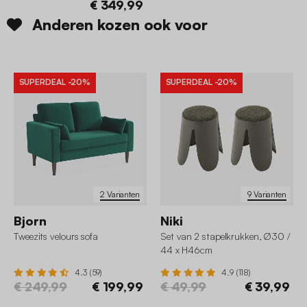
€ 349,99
Anderen kozen ook voor
SUPERDEAL
-20%
SUPERDEAL
-20%
2 Varianten
9 Varianten
Bjorn
Niki
Tweezits velours sofa
Set van 2 stapelkrukken, Ø30 /
44 x H46cm
4.3 (59)
4.9 (118)
€ 249,99
€ 199,99
€ 49,99
€ 39,99