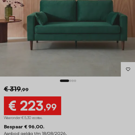
€ 319
,99
€ 223
,99
Waaronder € 5,30 ecotax
.
Bespaar € 96,00.
Aanbod geldig t/m 18/08/2026.