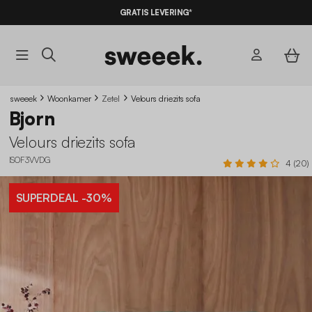
GRATIS LEVERING*
sweeek
Woonkamer
Zetel
Velours driezits sofa
Bjorn
Velours driezits sofa
ISOF3VVDG
4 (20)
SUPERDEAL
-30%