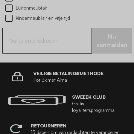
Buitenmeubilair
Kindermeubilair en vrije tijd
Nu
aanmelden
VEILIGE BETALINGSMETHODE
Tot 3x met Alma
SWEEEK CLUB
Gratis
loyaliteitsprogramma
RETOURNEREN
15 dagen om van gedachten te veranderen