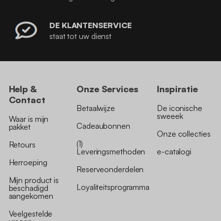
DE KLANTENSERVICE
staat tot uw dienst
Help &
Onze Services
Inspiratie
Contact
Betaalwijze
De iconische
sweeek
Waar is mijn
Cadeaubonnen
pakket
Onze collecties
(1)
Retours
Leveringsmethoden
e-catalogi
Herroeping
Reserveonderdelen
Mijn product is
Loyaliteitsprogramma
beschadigd
aangekomen
Veelgestelde