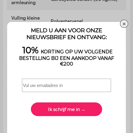
armleuning
Vulling kleine
Polyestervezel
✖
kussens
Diepte
69 cm
Diepte zitvlak
69 cm
Zitcomfort
Hard
Slaapbank
Nee
Maximaal
ondersteund
110 kg
gewicht
Uitsluitend voor huishoudelijk