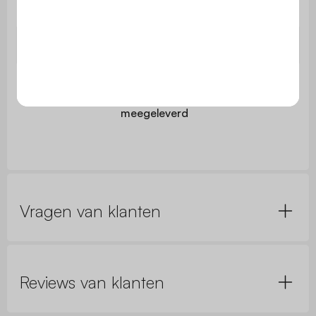
Gebruik
gebruik
Garantie
2 jaar
De montage is heel eenvoudig,
Montage
een handleiding wordt
meegeleverd
Vragen van klanten
Reviews van klanten