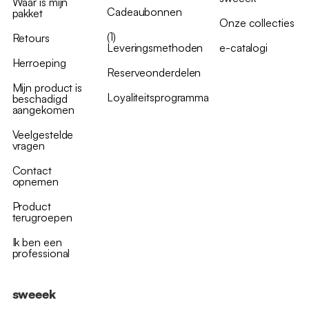
Waar is mijn
Cadeaubonnen
pakket
Onze collecties
(1)
Retours
Leveringsmethoden
e-catalogi
Herroeping
Reserveonderdelen
Mijn product is
Loyaliteitsprogramma
beschadigd
aangekomen
Veelgestelde
vragen
Contact
opnemen
Product
terugroepen
Ik ben een
professional
sweeek