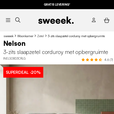
GRATIS LEVERING*
sweeek
Woonkamer
Zetel
3-zits slaapzetel corduroy met opbergruimte
Nelson
3-zits slaapzetel corduroy met opbergruimte
INELSOBD3CRLG
4.6 (7)
SUPERDEAL
-20%