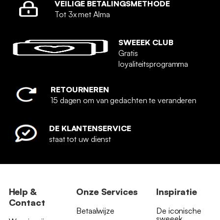
VEILIGE BETALINGSMETHODE
Tot 3x met Alma
SWEEEK CLUB
Gratis
loyaliteitsprogramma
RETOURNEREN
15 dagen om van gedachten te veranderen
DE KLANTENSERVICE
staat tot uw dienst
Help &
Onze Services
Inspiratie
Contact
Betaalwijze
De iconische
sweeek