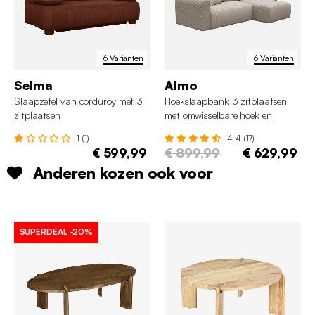
6 Varianten
6 Varianten
Selma
Almo
Slaapzetel van corduroy met 3
Hoekslaapbank 3 zitplaatsen
zitplaatsen
met omwisselbare hoek en
opbergruimte in corduroy
1 (1)
4.4 (17)
€ 599,99
€ 899,99
€ 629,99
Anderen kozen ook voor
SUPERDEAL
-20%