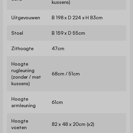
kussens)
Uitgevouwen
B 198 x D 224 x H 83cm
Stoel
B 159 x D 55cm
Zithoogte
47cm
Hoogte
rugleuning
68cm / 51cm
(zonder / met
kussens)
Hoogte
61cm
armleuning
Hoogte
82 x 48 x 20cm (x2)
voeten