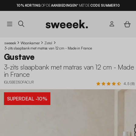
10% KORTING
OP DE
AANBIEDINGEN*
MET DE
CODE SUMMER10
sweeek
Woonkamer
Zetel
3-zits slaapbank met matras van 12 cm - Made in France
Gustave
3-zits slaapbank met matras van 12 cm - Made
in France
IGUSBEDSOFACUR
4.5 (8)
SUPERDEAL
-10%