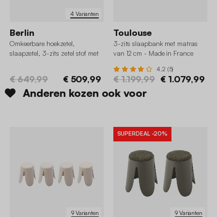
4 Varianten
Berlin
Toulouse
Omkeerbare hoekzetel,
3-zits slaapbank met matras
slaapzetel, 3-zits zetel stof met
van 12 cm - Made in France
opbergruimte
4.2 (5)
€ 649,99
€ 509,99
€ 1.199,99
€ 1.079,99
Anderen kozen ook voor
SUPERDEAL
-20%
9 Varianten
9 Varianten