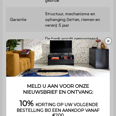
gebruik
Structuur, mechanisme en
Garantie
ophanging (latten, riemen en
veren): 5 jaar
De bank wordt gemonteerd
✖
Montage
geleverd, alleen de poten
moeten worden bevestigd
Geleverd
Ja
matras
Aantal
8
lamellen
Aantal
elastische
4
banden