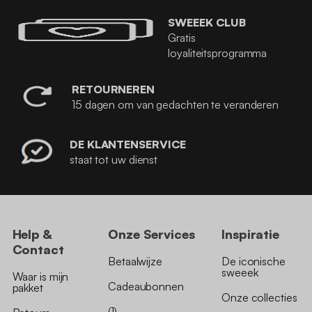
SWEEEK CLUB
Gratis
loyaliteitsprogramma
RETOURNEREN
15 dagen om van gedachten te veranderen
DE KLANTENSERVICE
staat tot uw dienst
Help &
Onze Services
Inspiratie
Contact
Betaalwijze
De iconische
sweeek
Waar is mijn
Cadeaubonnen
pakket
Onze collecties
(1)