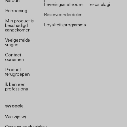
Retours
Leveringsmethoden
e-catalogi
Herroeping
Reserveonderdelen
Mijn product is
Loyaliteitsprogramma
beschadigd
aangekomen
Veelgestelde
vragen
Contact
opnemen
Product
terugroepen
Ik ben een
professional
sweeek
Wie zijn wij
Onze sweeek-winkels