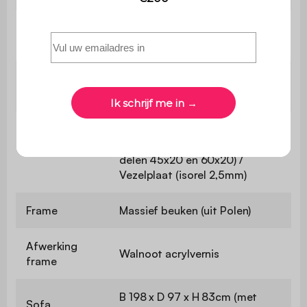
Aantal
1
zitkussens
Aantal
2
rugkussens
Spaanplaat (1,5cm dik - klasse
E1) / Massief grenen (uit Polen -
Structuur
delen 45x20 en 60x20) /
Vezelplaat (isorel 2,5mm)
Frame
Massief beuken (uit Polen)
Afwerking
Walnoot acrylvernis
frame
B 198 x D 97 x H 83cm (met
Sofa