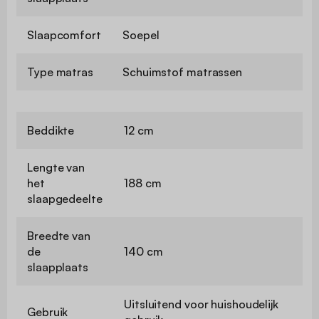
Slaapcomfort
Soepel
Type matras
Schuimstof matrassen
Beddikte
12 cm
Lengte van
het
188 cm
slaapgedeelte
Breedte van
de
140 cm
slaapplaats
Uitsluitend voor huishoudelijk
Gebruik