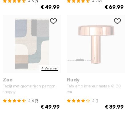
4.5 (6)
4.7 (6)
€ 49,99
€ 69,99
4 Varianten
Zac
Rudy
Tapijt met geometrisch patroon
Tafellamp interieur metaal Ø 30
shaggy
cm
4.4 (9)
4 (1)
€ 49,99
€ 39,99