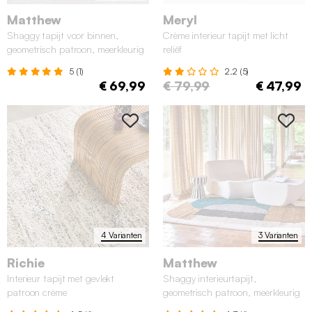
Matthew
Meryl
Shaggy tapijt voor binnen,
Crème interieur tapijt met licht
geometrisch patroon, meerkleurig
reliëf
5 (1)
2.2 (5)
€ 69,99
€ 79,99
€ 47,99
4 Varianten
3 Varianten
Richie
Matthew
Interieur tapijt met gevlekt
Shaggy interieurtapijt,
patroon crème
geometrisch patroon, meerkleurig