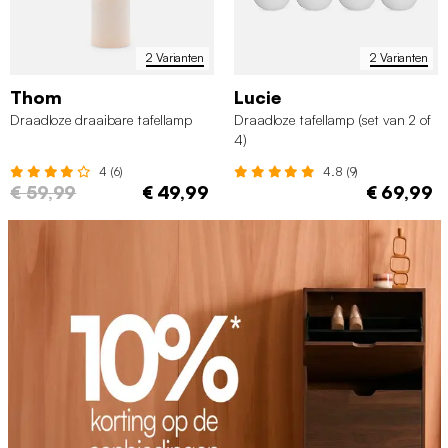
2 Varianten
2 Varianten
Thom
Lucie
Draadloze draaibare tafellamp
Draadloze tafellamp (set van 2 of
4)
4 (6)
4.8 (9)
€ 59,99
€ 49,99
€ 69,99