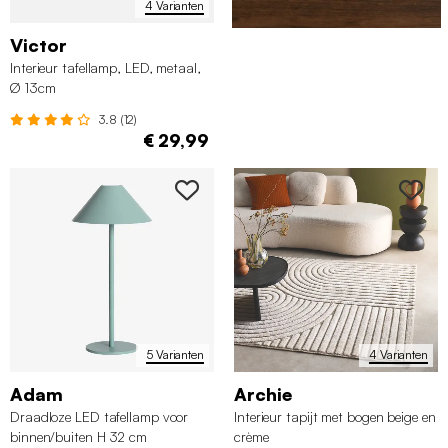
4 Varianten
Victor
Interieur tafellamp, LED, metaal,
Ø 13cm
3.8 (12)
€ 29,99
5 Varianten
4 Varianten
Adam
Archie
Draadloze LED tafellamp voor
Interieur tapijt met bogen beige en
binnen/buiten H 32 cm
crème