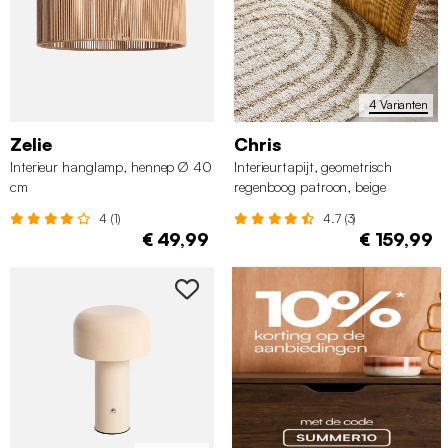
4 Varianten
Zelie
Chris
Interieur hanglamp, hennep Ø 40
Interieurtapijt, geometrisch
cm
regenboog patroon, beige
4 (1)
4.7 (3)
€ 49,99
€ 159,99