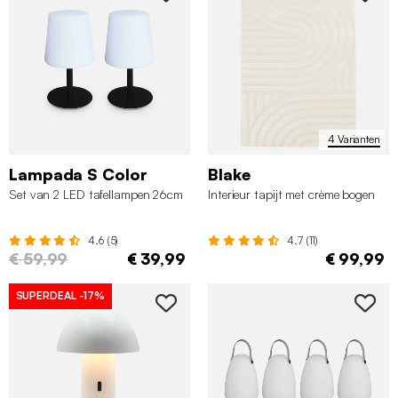
4 Varianten
Lampada S Color
Blake
Set van 2 LED tafellampen 26cm
Interieur tapijt met crème bogen
4.6 (5)
4.7 (11)
€ 59,99
€ 39,99
€ 99,99
SUPERDEAL
-17%