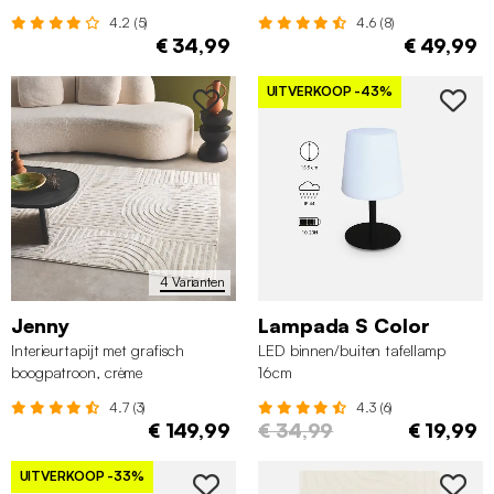
4.2 (5)
4.6 (8)
€ 34,99
€ 49,99
UITVERKOOP
-43%
4 Varianten
Jenny
Lampada S Color
Interieurtapijt met grafisch
LED binnen/buiten tafellamp
boogpatroon, crème
16cm
4.7 (3)
4.3 (6)
€ 149,99
€ 34,99
€ 19,99
UITVERKOOP
-33%