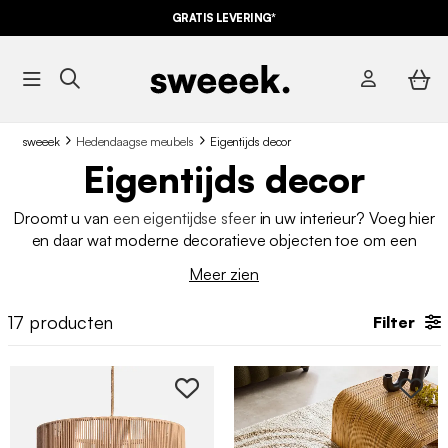
GRATIS LEVERING*
sweeek
Hedendaagse meubels
Eigentijds decor
Eigentijds decor
Droomt u van
een eigentijdse sfeer
in uw interieur? Voeg hier
en daar wat moderne decoratieve objecten toe om een
elegante en actuele touch te geven. Met hun strakke lijnen en
Meer zien
verfijnd design geven deze accessoires karakter aan elke
kamer. Om u te begeleiden bij uw decoratieve keuzes, bekijk
17
producten
Filter
onze selectie objecten voor alle interieurstijlen en ons
praktisch advies op onze blog.