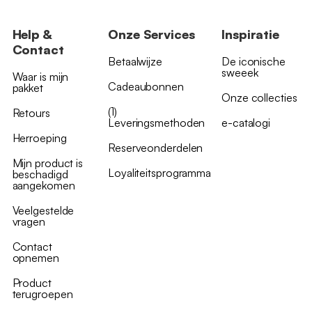
Help &
Onze Services
Inspiratie
Contact
Betaalwijze
De iconische
sweeek
Waar is mijn
Cadeaubonnen
pakket
Onze collecties
(1)
Retours
Leveringsmethoden
e-catalogi
Herroeping
Reserveonderdelen
Mijn product is
Loyaliteitsprogramma
beschadigd
aangekomen
Veelgestelde
vragen
Contact
opnemen
Product
terugroepen