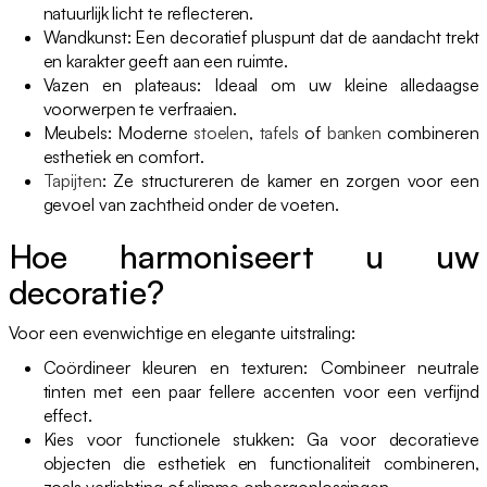
natuurlijk licht te reflecteren.
Wandkunst: Een decoratief pluspunt dat de aandacht trekt
en karakter geeft aan een ruimte.
Vazen en plateaus: Ideaal om uw kleine alledaagse
voorwerpen te verfraaien.
Meubels: Moderne
stoelen
,
tafels
of
banken
combineren
esthetiek en comfort.
Tapijten
: Ze structureren de kamer en zorgen voor een
gevoel van zachtheid onder de voeten.
Hoe harmoniseert u uw
decoratie?
Voor een evenwichtige en elegante uitstraling:
Coördineer kleuren en texturen: Combineer neutrale
tinten met een paar fellere accenten voor een verfijnd
effect.
Kies voor functionele stukken: Ga voor decoratieve
objecten die esthetiek en functionaliteit combineren,
zoals verlichting of slimme opbergoplossingen.