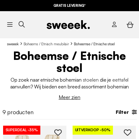
GRATIS LEVERING*
sweeek
Boheems / Etnisch meubilair
Boheemse / Etnische stoel
Boheemse / Etnische
stoel
Op zoek naar etnische bohemian
stoelen
die je
eettafel
aanvullen? Wij bieden een breed assortiment bohemian
stoelen voor comfortabel en stijlvol zitten. Of het nu gaat om
Meer zien
houten en rieten stoelen of
barkrukken
voor je
kookeiland
, wij
hebben wat je nodig hebt om je huis in te richten.
9
producten
Filter
SUPERDEAL
-35%
UITVERKOOP
-50%