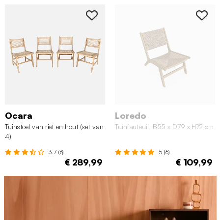
Ocara
Loredo
Tuinstoel van riet en hout (set van
Tuinfauteuil, B55 x D79 x H72 cm
4)
3.7 (6)
5 (6)
€ 289,99
€ 109,99