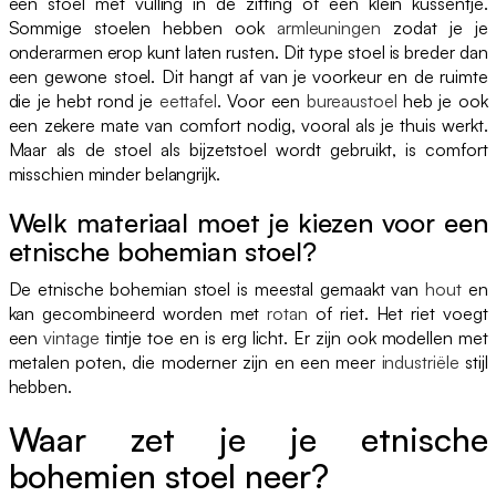
een stoel met vulling in de zitting of een klein kussentje.
Sommige stoelen hebben ook
armleuningen
zodat je je
onderarmen erop kunt laten rusten. Dit type stoel is breder dan
een gewone stoel. Dit hangt af van je voorkeur en de ruimte
die je hebt rond je
eettafel
. Voor een
bureaustoel
heb je ook
een zekere mate van comfort nodig, vooral als je thuis werkt.
Maar als de stoel als bijzetstoel wordt gebruikt, is comfort
misschien minder belangrijk.
Welk materiaal moet je kiezen voor een
etnische bohemian stoel?
De etnische bohemian stoel is meestal gemaakt van
hout
en
kan gecombineerd worden met
rotan
of riet. Het riet voegt
een
vintage
tintje toe en is erg licht. Er zijn ook modellen met
metalen poten, die moderner zijn en een meer
industriële
stijl
hebben.
Waar zet je je etnische
bohemien stoel neer?