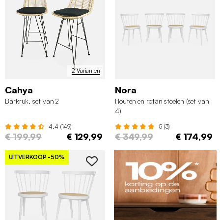
2 Varianten
Cahya
Nora
Barkruk, set van 2
Houten en rotan stoelen (set van
4)
4.4 (149)
5 (3)
€ 199,99
€ 129,99
€ 349,99
€ 174,99
UITVERKOOP
-50%