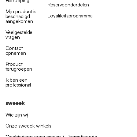
Herroeping
Reserveonderdelen
Mijn product is
Loyaliteitsprogramma
beschadigd
aangekomen
Veelgestelde
vragen
Contact
opnemen
Product
terugroepen
Ik ben een
professional
sweeek
Wie zijn wij
Onze sweeek-winkels
*Aanbiedingsvoorwaarden & Promotiecode