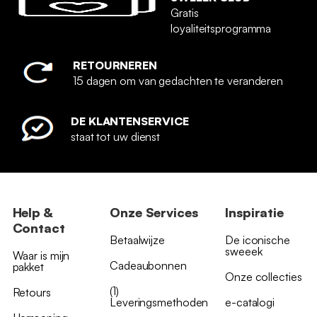
Gratis
loyaliteitsprogramma
RETOURNEREN
15 dagen om van gedachten te veranderen
DE KLANTENSERVICE
staat tot uw dienst
Help &
Onze Services
Inspiratie
Contact
Betaalwijze
De iconische
sweeek
Waar is mijn
Cadeaubonnen
pakket
Onze collecties
(1)
Retours
Leveringsmethoden
e-catalogi