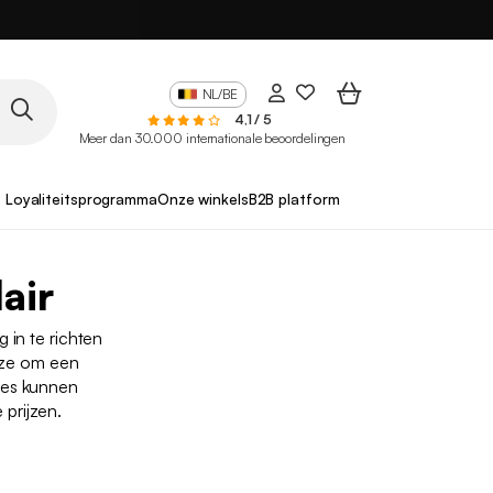
NL/BE
4,1 / 5
Meer dan 30.000 internationale beoordelingen
Loyaliteitsprogramma
Onze winkels
B2B platform
air
 in te richten
uze om een
res kunnen
prijzen.