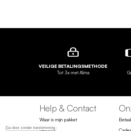
VEILIGE BETALINGSMETHODE
Tot 3x met Alma
G
Help & Contact
Onz
Waar is mijn pakket
Betaa
Ga door zonder toestemming
Retours
Cade