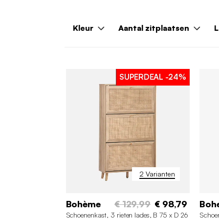
Kleur
Aantal zitplaatsen
L
SUPERDEAL
-24%
2 Varianten
Bohème
€ 129,99
€ 98,79
Boh
Schoenenkast, 3 rieten lades, B 75 x D 26
Schoen