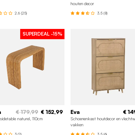
houten decor
2.6 (25)
3.5 (8)
SUPERDEAL
-15%
a
€ 179,99
€ 152,99
Eva
€ 14
sidetable naturel, 110cm
Schoenenkast houtdecor en vlechtw
vakken
3 (2)
3.5 (6)