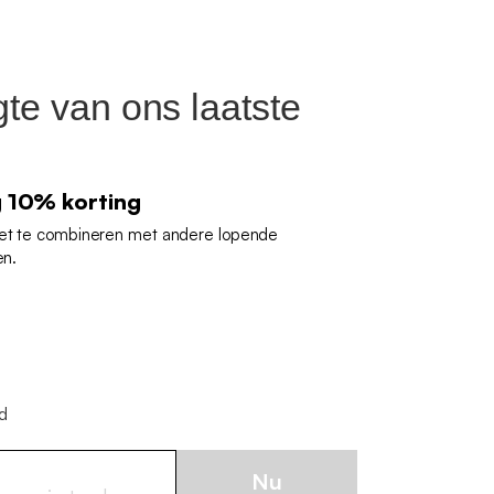
gte van ons laatste
g 10% korting
iet te combineren met andere lopende
en.
jd
Nu