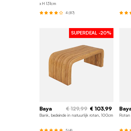
x H 131cm
4 (87)
SUPERDEAL
-20%
Baya
€ 129,99
€ 103,99
Bay
Bank, bedeinde in natuurlijk rotan, 100cm
Rotan 
5 (4)