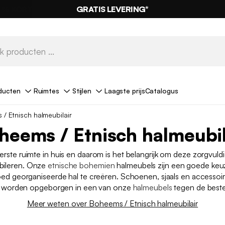
GRATIS LEVERING*
ducten
Ruimtes
Stijlen
Laagste prijs
Catalogus
/ Etnisch halmeubilair
heems / Etnisch halmeubil
eerste ruimte in huis en daarom is het belangrijk om deze zorgvuldig
bileren. Onze
etnische bohemien
halmeubels zijn een goede ke
ed georganiseerde hal te creëren. Schoenen, sjaals en accessoi
l worden opgeborgen in een van onze
halmeubels
tegen de beste 
Meer weten over Boheems / Etnisch halmeubilair