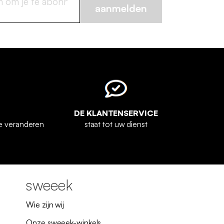
aanmelden
DE KLANTENSERVICE
e veranderen
staat tot uw dienst
sweeek
Wie zijn wij
Onze sweeek-winkels