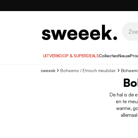
UITVERKOOP & SUPERDEALS
Collecties
Nieuw
Pro
sweeek
Boheems / Etnisch meubilair
Boheems 
Bo
De hal is de 
en te meu
warme, go
allemaa