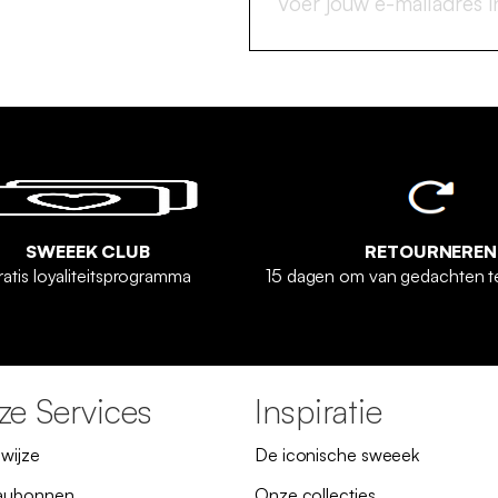
SWEEEK CLUB
RETOURNEREN
ratis loyaliteitsprogramma
15 dagen om van gedachten t
e Services
Inspiratie
lwijze
De iconische sweeek
aubonnen
Onze collecties