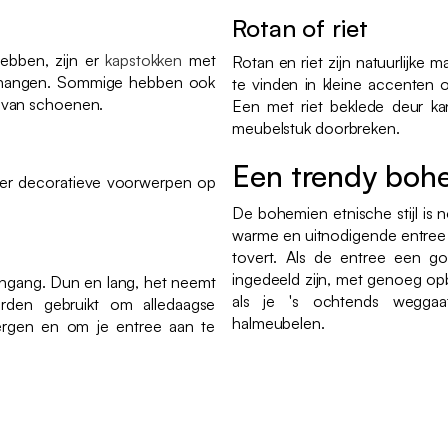
Rotan of riet
hebben, zijn er
kapstokken
met
Rotan en riet zijn natuurlijke m
e hangen. Sommige hebben ook
te vinden in kleine accenten
 van schoenen.
Een met riet beklede deur ka
meubelstuk doorbreken.
Een trendy bohe
t er decoratieve voorwerpen op
De bohemien etnische stijl is 
warme en uitnodigende entree d
tovert. Als de entree een go
ingedeeld zijn, met genoeg opb
ingang. Dun en lang, het neemt
als je 's ochtends weggaat
rden gebruikt om alledaagse
halmeubelen.
ergen en om je entree aan te