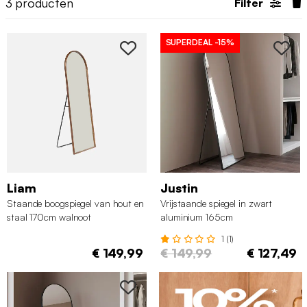
3
producten
Filter
SUPERDEAL
-15%
Liam
Justin
Staande boogspiegel van hout en
Vrijstaande spiegel in zwart
staal 170cm walnoot
aluminium 165cm
1 (1)
€ 149,99
€ 149,99
€ 127,49