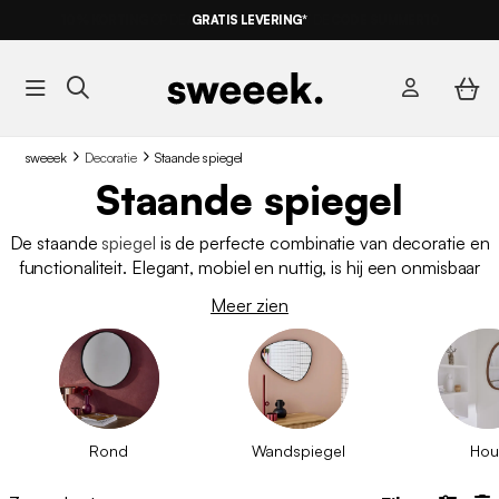
GRATIS LEVERING*
sweeek
Decoratie
Staande spiegel
Staande spiegel
De staande
spiegel
is de perfecte combinatie van decoratie en
functionaliteit. Elegant, mobiel en nuttig, is hij een onmisbaar
element in huis. In
een slaapkamer
,
hal
of
kleedkamer
zorgt het
Meer zien
voor stijl en biedt het een volledig spiegelbeeld zodat jij je
outfit in één oogopslag kunt controleren. Of het nu gaat om
een minimalistisch of meer uitgesproken design, de staande
spiegel wordt een echt decoratief object dat de ruimte op een
luchtige manier structureert.
Rond
Wandspiegel
Hou