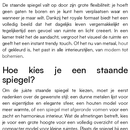
De staande spiegel valt op door zijn grote flexibiliteit: je hoeft
geen gaten te boren en je kunt hem verplaatsen waar en
wanneer je maar wilt. Dankzij het royale formaat biedt het een
volledig beeld dat het dagelijks leven vergemakkelijkt en
tegelijkertijd een gevoel van ruimte en licht creëert. In een
kamer trekt het de aandacht, vergroot het visueel de ruimte en
geeft het een instant trendy touch. Of het nu van metaal,
hout
of gekleurd is, het past in alle interieurstijlen, van
modern
tot
bohemien
.
Hoe kies je een staande
spiegel?
Om de juiste staande spiegel te kiezen, moet je eerst
nadenken over de gewenste stijl: een dunne metalen lijst voor
een eigentijdse en elegante sfeer, een houten model voor
meer warmte, of
een spiegel met afgeronde vormen
voor een
zacht en harmonieus interieur. Wat de afmetingen betreft, kies
je voor een grote hoogte voor een volledig overzicht of een
compacter model voor kleine ruimtes. Plaats de spiegel bij een