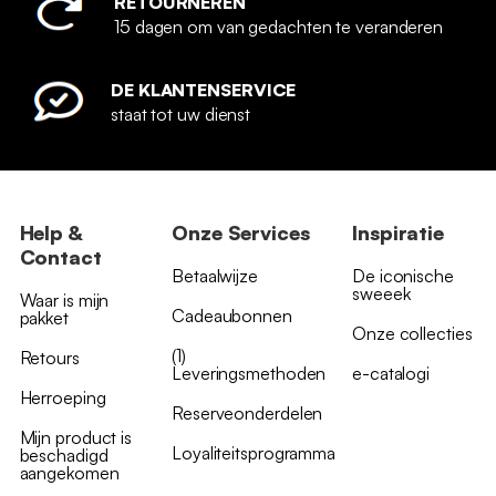
RETOURNEREN
15 dagen om van gedachten te veranderen
DE KLANTENSERVICE
staat tot uw dienst
Help &
Onze Services
Inspiratie
Contact
Betaalwijze
De iconische
sweeek
Waar is mijn
Cadeaubonnen
pakket
Onze collecties
(1)
Retours
Leveringsmethoden
e-catalogi
Herroeping
Reserveonderdelen
Mijn product is
Loyaliteitsprogramma
beschadigd
aangekomen