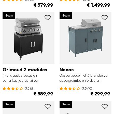
€ 579,99
€ 1.499,99
Nieuw
Nieuw
Grimaud 2 modules
Naxos
4-pits gasbarbecue en
Gasbarbecue met 3 branders, 2
buitenkastje staal zilver
opbergruimtes en 3 deuren
grijsblauw
3.3 (6)
3.5 (10)
€ 389,99
€ 299,99
Nieuw
Nieuw