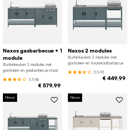
Naxos gasbarbecue + 1
Naxos 2 modules
module
Buitenkeuken 2 modules met
gootsteen en houtskoolbarbecue
Buitenkeuken 2 modules met
staal grijsblauw
gootsteen en gasbarbecue staal
3.5 (17)
grijsblauw
€ 449,99
3.3 (16)
€ 579,99
Nieuw
Nieuw