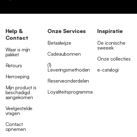
Help &
Onze Services
Inspiratie
Contact
Betaalwijze
De iconische
sweeek
Waar is mijn
Cadeaubonnen
pakket
Onze collecties
(1)
Retours
Leveringsmethoden
e-catalogi
Herroeping
Reserveonderdelen
Mijn product is
Loyaliteitsprogramma
beschadigd
aangekomen
Veelgestelde
vragen
Contact
opnemen