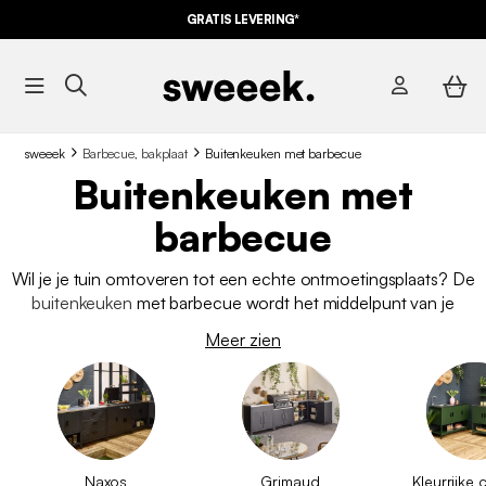
GRATIS LEVERING*
sweeek
Barbecue, bakplaat
Buitenkeuken met barbecue
Buitenkeuken met
barbecue
Wil je je tuin omtoveren tot een echte ontmoetingsplaats? De
buitenkeuken
met barbecue wordt het middelpunt van je
maaltijden in de buitenlucht. Hij is praktisch, mooi en gezellig
Meer zien
en brengt familie en vrienden samen voor heerlijke momenten.
Het is meer dan alleen een apparaat, het is een uitnodiging om
ten volle te genieten van mooie dagen.
Naxos
Grimaud
Kleurrijke 