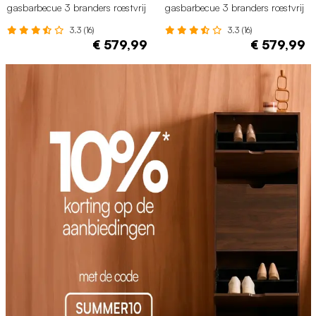
gasbarbecue 3 branders roestvrij
gasbarbecue 3 branders roestvrij
staal zwart
staal groen
3.3 (16)
3.3 (16)
€ 579,99
€ 579,99