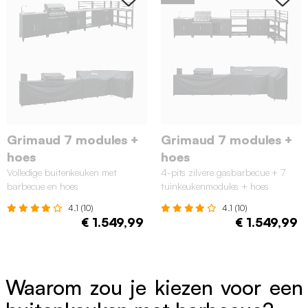
Grimaud 7 modules +
Grimaud 7 modules +
hoes
hoes
Volledige buitenkeuken met
4-pits zilvere gasbarbecue + 7
barbecue en hoes
tuinkeukenmodules + hoes
4.1 (10)
4.1 (10)
€ 1.549,99
€ 1.549,99
Waarom zou je kiezen voor een