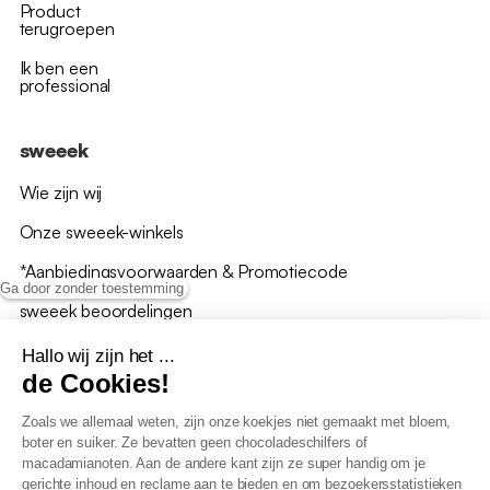
Product
terugroepen
Ik ben een
professional
sweeek
Wie zijn wij
Onze sweeek-winkels
*Aanbiedingsvoorwaarden & Promotiecode
Ga door zonder toestemming
sweeek beoordelingen
Hallo wij zijn het ...
de Cookies!
Zoals we allemaal weten, zijn onze koekjes niet gemaakt met bloem,
boter en suiker. Ze bevatten geen chocoladeschilfers of
Algemene verkoopsvoorwaarden
macadamianoten. Aan de andere kant zijn ze super handig om je
AV loyaliteitsprogramma
gerichte inhoud en reclame aan te bieden en om bezoekersstatistieken