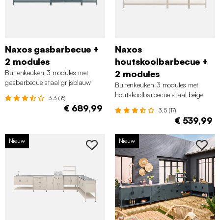
Naxos gasbarbecue +
Naxos
2 modules
houtskoolbarbecue +
Buitenkeuken 3 modules met
2 modules
gasbarbecue staal grijsblauw
Buitenkeuken 3 modules met
houtskoolbarbecue staal beige
3.3 (16)
€ 689,99
3.5 (17)
€ 539,99
Nieuw
Nieuw