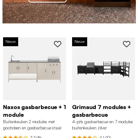
Nieuw
Nieuw
Naxos gasbarbecue + 1
Grimaud 7 modules +
module
gasbarbecue
Buitenkeuken 2 modules met
4-pits gasbarbecue en 7 modules
gootsteen en gasbarbecue staal
buitenkeuken zilver
beige
3.3 (16)
4.1 (10)