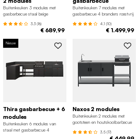
2 modules
gasbarbecue
Buitenkeuken 3 modules met
Buitenkeuken 7 modules met
gasbarbecue staal beige
gasbarbecue 4 branders roestvrij
staal zwart
3.3 (16)
4.1 (10)
€ 689,99
€ 1.499,99
Nieuw
Thira gasbarbecue + 6
Naxos 2 modules
modules
Buitenkeuken 2 modules met
gootsteen en houtskoolbarbecue
Buitenkeuken 6 modules van
staal zwart
staal met gasbarbecue 4
3.5 (17)
branders zwart
€ 449,99